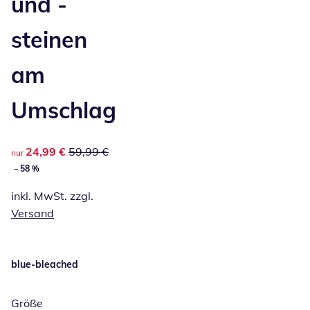
und -
steinen
am
Umschlag
reduzierter Preis 24,99 €, vorheriger Preis: 59,99 €
24,99 €
59,99 €
nur
– 58 %
inkl. MwSt. zzgl.
Versand
blue-bleached
Größe