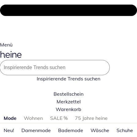
Menü
Inspirierende Trends suchen
Bestellschein
Merkzettel
Warenkorb
Produktkategorien überspringen
Mode
Wohnen
SALE %
75 Jahre heine
Neu!
Damenmode
Bademode
Wäsche
Schuhe