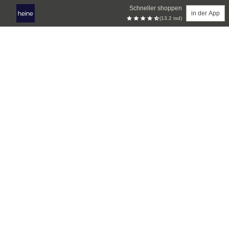
Schneller shoppen
in der App
(13.2 tsd)
Zum Hauptinhalt springen