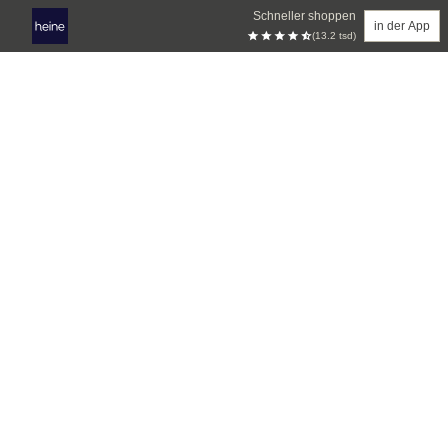
Schneller shoppen
in der App
(13.2 tsd)
Zum Hauptinhalt springen