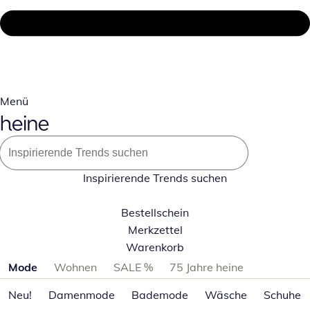
Menü
Inspirierende Trends suchen
Bestellschein
Merkzettel
Warenkorb
Produktkategorien überspringen
Mode
Wohnen
SALE %
75 Jahre heine
Neu!
Damenmode
Bademode
Wäsche
Schuhe