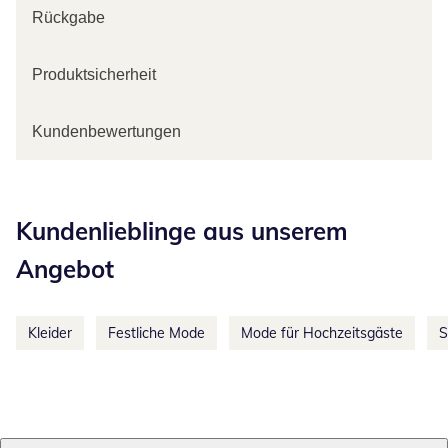
Rückgabe
Produktsicherheit
Kundenbewertungen
Kategorie-Empfehlungen überspringen
Kundenlieblinge aus unserem
Angebot
Kleider
Festliche Mode
Mode für Hochzeitsgäste
S