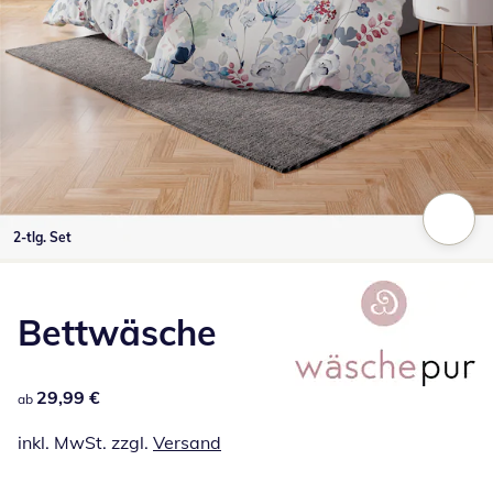
2-tlg. Set
Zum Vergrößern auf das Bild klicken
Bettwäsche
29,99 €
29,99 €
ab
inkl. MwSt. zzgl.
Versand