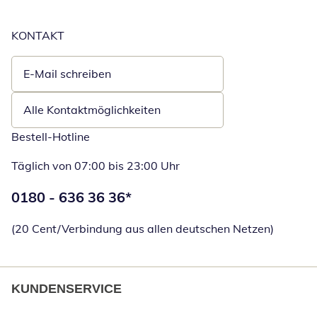
KONTAKT
E-Mail schreiben
Öffnet E-Mail-Client
Alle Kontaktmöglichkeiten
Bestell-Hotline
Täglich von 07:00 bis 23:00 Uhr
Telefonnummer:
0180 - 636 36 36
*
Öffnet Telefon
(20 Cent/Verbindung aus allen deutschen Netzen)
KUNDENSERVICE