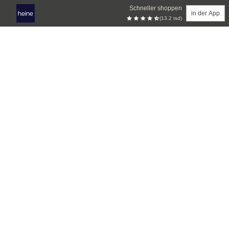
Schneller shoppen
in der App
(13.2 tsd)
Zum Hauptinhalt springen