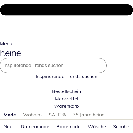
Menü
Inspirierende Trends suchen
Bestellschein
Merkzettel
Warenkorb
Produktkategorien überspringen
Mode
Wohnen
SALE %
75 Jahre heine
Neu!
Damenmode
Bademode
Wäsche
Schuhe