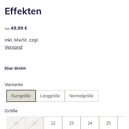
Effekten
49,99 €
49,99 €
nur
inkl. MwSt. zzgl.
Versand
blue denim
Variante
Kurzgröße
Langgröße
Normalgröße
Größe
20
21
22
23
24
25
26