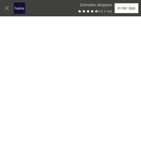
Schneller shoppen
in der App
(13.2 tsd)
Zum Hauptinhalt springen