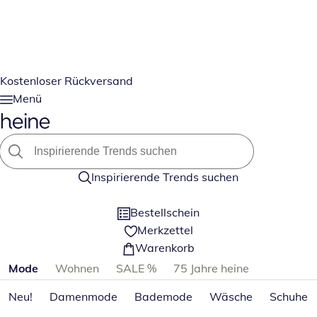
Kostenloser Rückversand
Menü
Inspirierende Trends suchen
Bestellschein
Merkzettel
Warenkorb
Produktkategorien überspringen
Mode
Wohnen
SALE %
75 Jahre heine
Neu!
Damenmode
Bademode
Wäsche
Schuhe