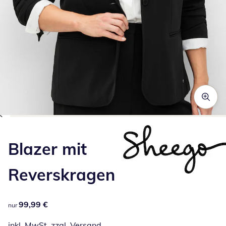
Zum Vergrößern auf das Bild klicken
Blazer mit
Reverskragen
99,99 €
99,99 €
nur
inkl. MwSt. zzgl.
Versand