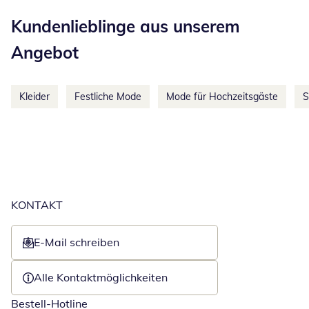
Kategorie-Empfehlungen überspringen
Kundenlieblinge aus unserem
Angebot
Kleider
Festliche Mode
Mode für Hochzeitsgäste
S
KONTAKT
E-Mail schreiben
Öffnet E-Mail-Client
Alle Kontaktmöglichkeiten
Bestell-Hotline