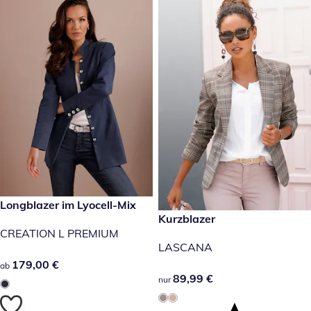
179,00 €
Longblazer im Lyocell-Mix
89,99 €
Kurzblazer
CREATION L PREMIUM
LASCANA
179,00 €
179,00 €
ab
89,99 €
89,99 €
nur