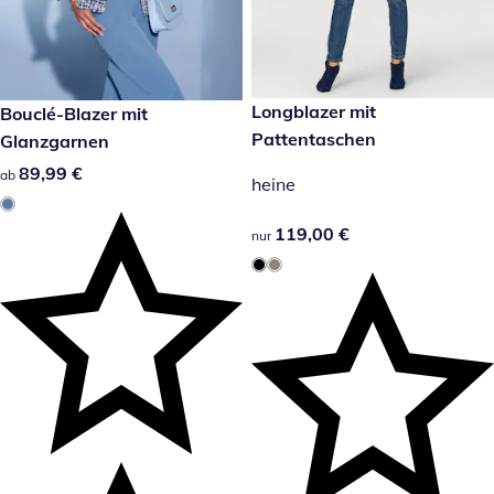
119,00 €
Longblazer mit
89,99 €
Bouclé-Blazer mit
Pattentaschen
Glanzgarnen
89,99 €
89,99 €
ab
heine
119,00 €
119,00 €
nur