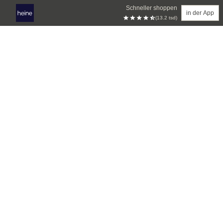
Schneller shoppen
in der App
(13.2 tsd)
Zum Hauptinhalt springen