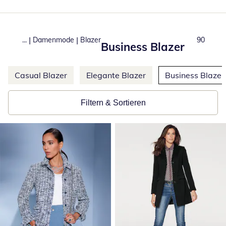
|
|
...
Damenmode
Blazer
Produkt
90
Business Blazer
Weitere Kategorien überspringen
Casual Blazer
Elegante Blazer
Business Blazer
Filtern & Sortieren