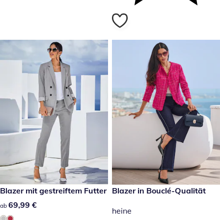
69,99 €
Blazer mit gestreiftem Futter
reduzierter Preis 39,99 €, vor
Blazer in Bouclé-Qualität
-60 %
69,99 €
69,99 €
ab
heine