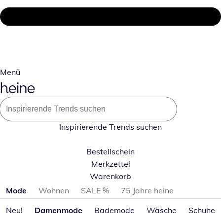
Menü
Inspirierende Trends suchen
Bestellschein
Merkzettel
Warenkorb
Produktkategorien überspringen
Mode
Wohnen
SALE %
75 Jahre heine
Neu!
Damenmode
Bademode
Wäsche
Schuhe