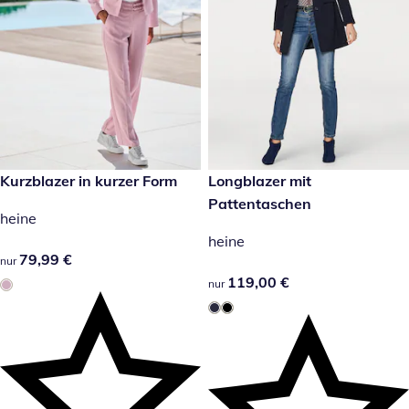
79,99 €
Kurzblazer in kurzer Form
119,00 €
Longblazer mit
Pattentaschen
heine
heine
79,99 €
79,99 €
nur
119,00 €
119,00 €
nur