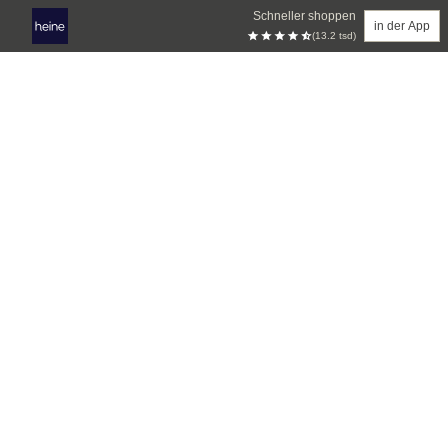
Schneller shoppen
in der App
(13.2 tsd)
Zum Hauptinhalt springen