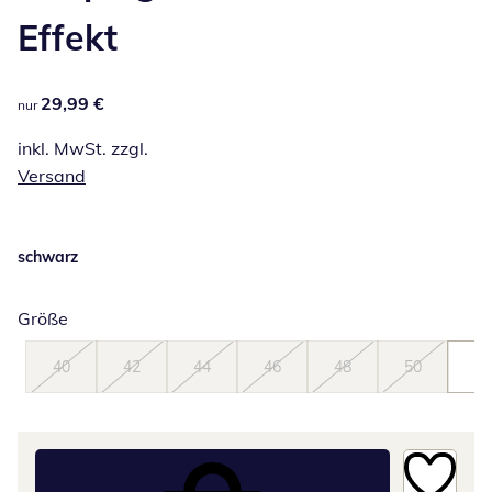
Effekt
29,99 €
29,99 €
nur
inkl. MwSt. zzgl.
Versand
schwarz
Größe
40
42
44
46
48
50
52