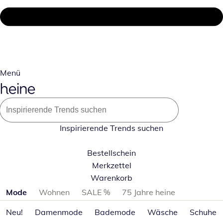
Menü
Inspirierende Trends suchen
Bestellschein
Merkzettel
Warenkorb
Produktkategorien überspringen
Mode
Wohnen
SALE %
75 Jahre heine
Neu!
Damenmode
Bademode
Wäsche
Schuhe