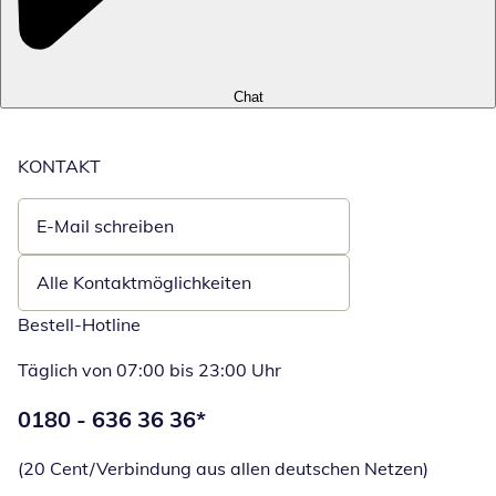
Chat
KONTAKT
E-Mail schreiben
Öffnet E-Mail-Client
Alle Kontaktmöglichkeiten
Bestell-Hotline
Täglich von 07:00 bis 23:00 Uhr
Telefonnummer:
0180 - 636 36 36
*
Öffnet Telefon
(20 Cent/Verbindung aus allen deutschen Netzen)