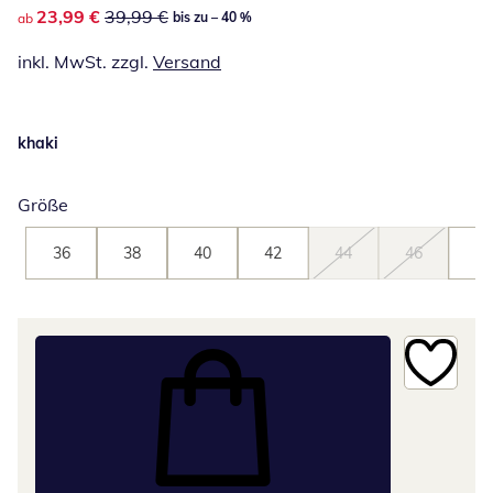
reduzierter Preis 23,99 €, vorheriger Preis: 39,99 €
23,99 €
39,99 €
bis zu – 40 %
ab
inkl. MwSt. zzgl.
Versand
khaki
Größe
36
38
40
42
44
46
48