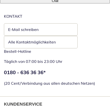
Chat
KONTAKT
E-Mail schreiben
Öffnet E-Mail-Client
Alle Kontaktmöglichkeiten
Bestell-Hotline
Täglich von 07:00 bis 23:00 Uhr
Telefonnummer:
0180 - 636 36 36
*
Öffnet Telefon
(20 Cent/Verbindung aus allen deutschen Netzen)
KUNDENSERVICE