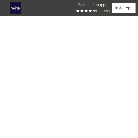
Schneller shoppen
in der App
(13.2 tsd)
Zum Hauptinhalt springen