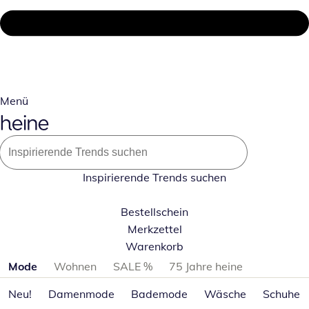
Menü
Inspirierende Trends suchen
Bestellschein
Merkzettel
Warenkorb
Produktkategorien überspringen
Mode
Wohnen
SALE %
75 Jahre heine
Neu!
Damenmode
Bademode
Wäsche
Schuhe