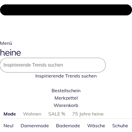
Menü
Inspirierende Trends suchen
Bestellschein
Merkzettel
Warenkorb
Produktkategorien überspringen
Mode
Wohnen
SALE %
75 Jahre heine
Neu!
Damenmode
Bademode
Wäsche
Schuhe