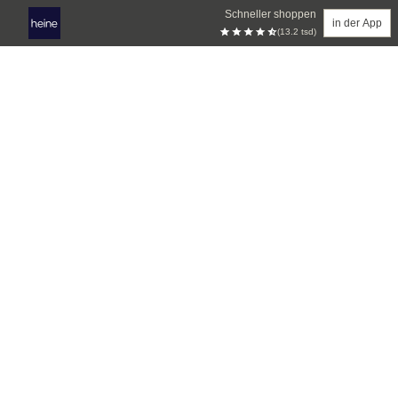
Schneller shoppen
in der App
(13.2 tsd)
Zum Hauptinhalt springen