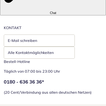
Chat
KONTAKT
E-Mail schreiben
Öffnet E-Mail-Client
Alle Kontaktmöglichkeiten
Bestell-Hotline
Täglich von 07:00 bis 23:00 Uhr
Telefonnummer:
0180 - 636 36 36
*
Öffnet Telefon
(20 Cent/Verbindung aus allen deutschen Netzen)