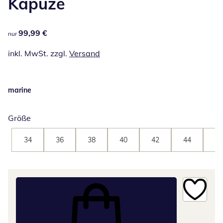
Kapuze
99,99 €
99,99 €
nur
inkl. MwSt. zzgl.
Versand
marine
Größe
34
36
38
40
42
44
46