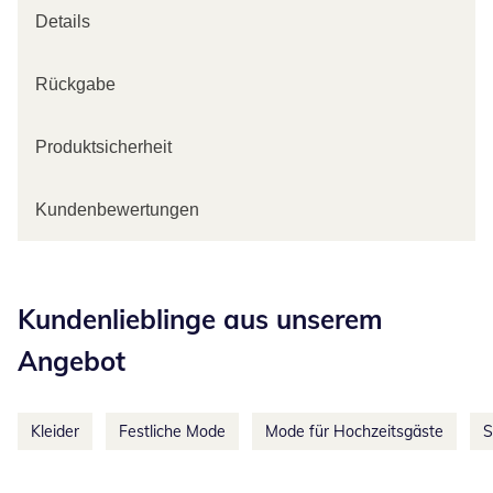
Details
Rückgabe
Produktsicherheit
Kundenbewertungen
Kategorie-Empfehlungen überspringen
Kundenlieblinge aus unserem
Angebot
Kleider
Festliche Mode
Mode für Hochzeitsgäste
S