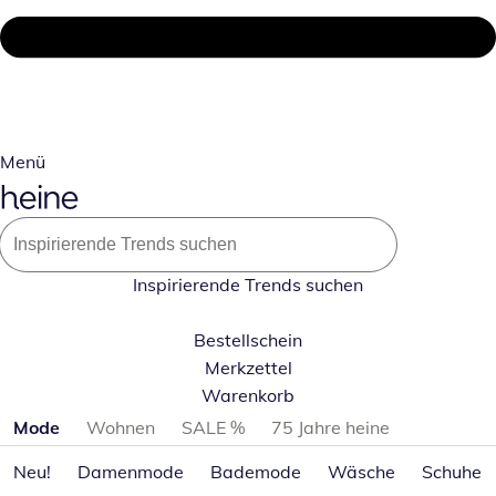
Menü
Inspirierende Trends suchen
Bestellschein
Merkzettel
Warenkorb
Produktkategorien überspringen
Mode
Wohnen
SALE %
75 Jahre heine
Neu!
Damenmode
Bademode
Wäsche
Schuhe