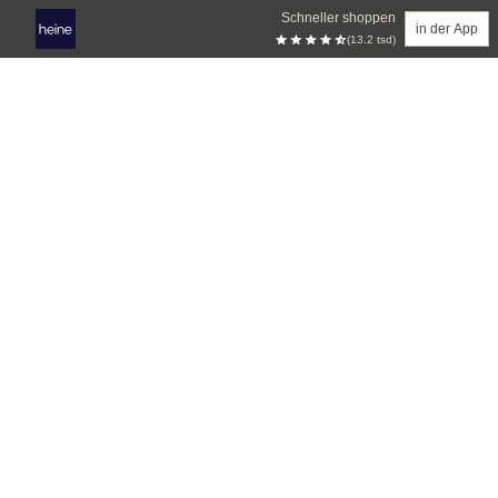
Schneller shoppen
in der App
(13.2 tsd)
Zum Hauptinhalt springen