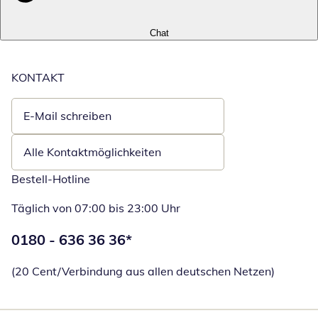
Chat
KONTAKT
E-Mail schreiben
Öffnet E-Mail-Client
Alle Kontaktmöglichkeiten
Bestell-Hotline
Täglich von 07:00 bis 23:00 Uhr
Telefonnummer:
0180 - 636 36 36
*
Öffnet Telefon
(20 Cent/Verbindung aus allen deutschen Netzen)