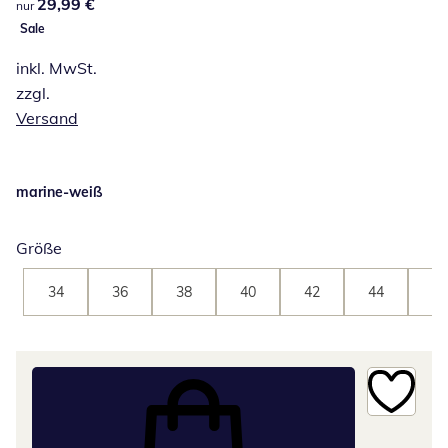
29,99 €
29,99 €
nur
Sale
inkl. MwSt.
zzgl.
Versand
marine-weiß
Größe
34
36
38
40
42
44
46