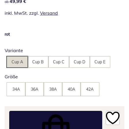
49,99 €
49,99 €
ab
inkl. MwSt. zzgl.
Versand
rot
Variante
Cup A
Cup B
Cup C
Cup D
Cup E
Größe
34A
36A
38A
40A
42A