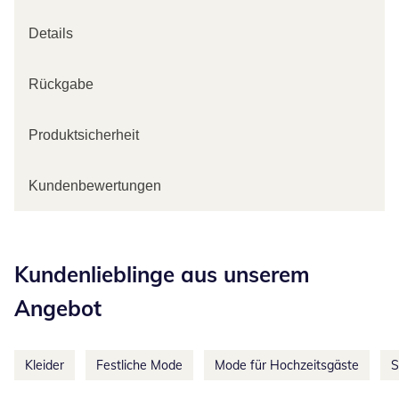
Details
Rückgabe
Produktsicherheit
Kundenbewertungen
Kategorie-Empfehlungen überspringen
Kundenlieblinge aus unserem
Angebot
Kleider
Festliche Mode
Mode für Hochzeitsgäste
S