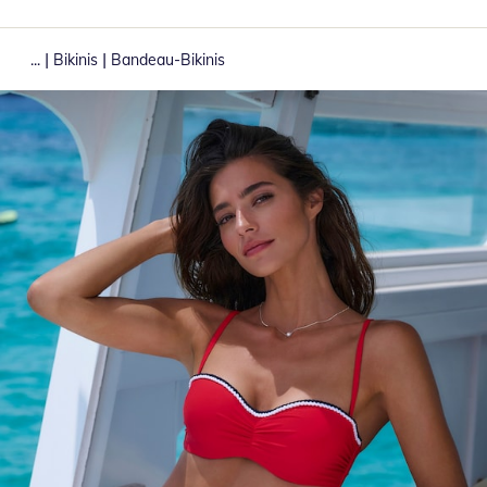
|
|
...
Bikinis
Bandeau-Bikinis