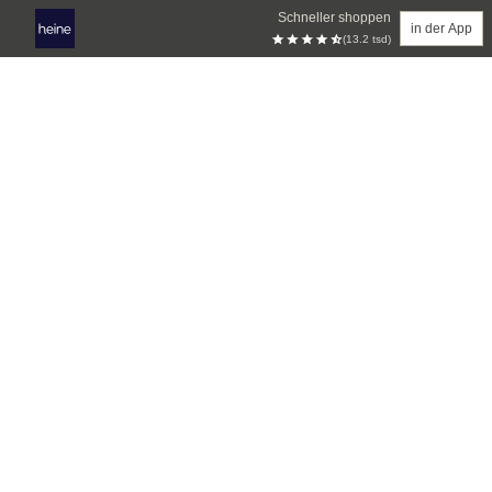
Schneller shoppen
in der App
(13.2 tsd)
Zum Hauptinhalt springen