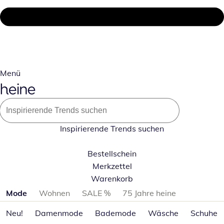
Menü
Inspirierende Trends suchen
Bestellschein
Merkzettel
Warenkorb
Produktkategorien überspringen
Mode
Wohnen
SALE %
75 Jahre heine
Neu!
Damenmode
Bademode
Wäsche
Schuhe