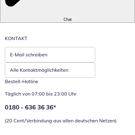
Chat
KONTAKT
E-Mail schreiben
Öffnet E-Mail-Client
Alle Kontaktmöglichkeiten
Bestell-Hotline
Täglich von 07:00 bis 23:00 Uhr
Telefonnummer:
0180 - 636 36 36
*
Öffnet Telefon
(20 Cent/Verbindung aus allen deutschen Netzen)