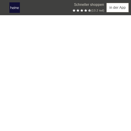
Schneller shoppen
in der App
(13.2 tsd)
Zum Hauptinhalt springen