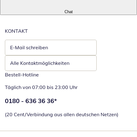
Chat
KONTAKT
E-Mail schreiben
Öffnet E-Mail-Client
Alle Kontaktmöglichkeiten
Bestell-Hotline
Täglich von 07:00 bis 23:00 Uhr
Telefonnummer:
0180 - 636 36 36
*
Öffnet Telefon
(20 Cent/Verbindung aus allen deutschen Netzen)