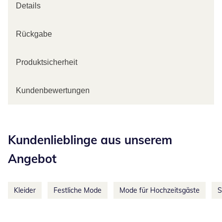
Details
Rückgabe
Produktsicherheit
Kundenbewertungen
Kategorie-Empfehlungen überspringen
Kundenlieblinge aus unserem
Angebot
Kleider
Festliche Mode
Mode für Hochzeitsgäste
S