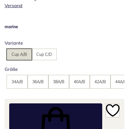
Versand
marine
Variante
Cup A/B
Cup C/D
Größe
34A/B
36A/B
38A/B
40A/B
42A/B
44A/B