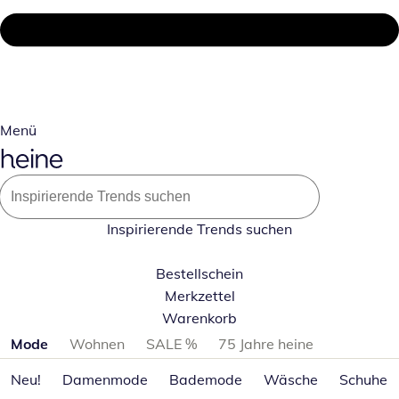
Menü
Inspirierende Trends suchen
Bestellschein
Merkzettel
Warenkorb
Produktkategorien überspringen
Mode
Wohnen
SALE %
75 Jahre heine
Neu!
Damenmode
Bademode
Wäsche
Schuhe