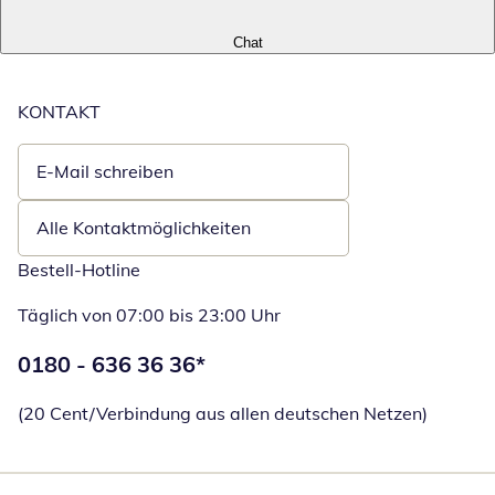
Chat
KONTAKT
E-Mail schreiben
Öffnet E-Mail-Client
Alle Kontaktmöglichkeiten
Bestell-Hotline
Täglich von 07:00 bis 23:00 Uhr
Telefonnummer:
0180 - 636 36 36
*
Öffnet Telefon
(20 Cent/Verbindung aus allen deutschen Netzen)