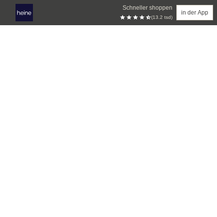
Schneller shoppen
in der App
(13.2 tsd)
Zum Hauptinhalt springen