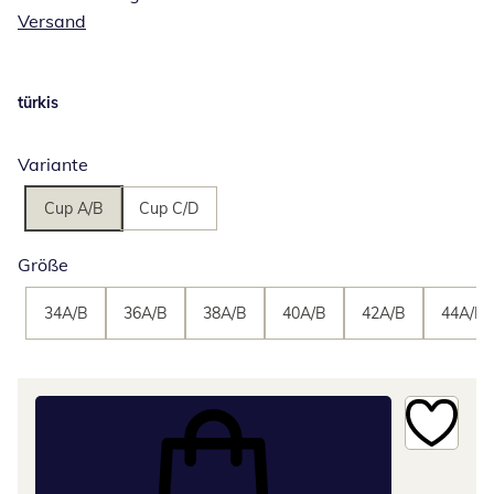
Versand
türkis
Variante
Cup A/B
Cup C/D
Größe
34A/B
36A/B
38A/B
40A/B
42A/B
44A/B