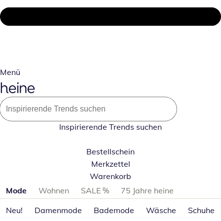
Menü
Inspirierende Trends suchen
Bestellschein
Merkzettel
Warenkorb
Produktkategorien überspringen
Mode
Wohnen
SALE %
75 Jahre heine
Neu!
Damenmode
Bademode
Wäsche
Schuhe