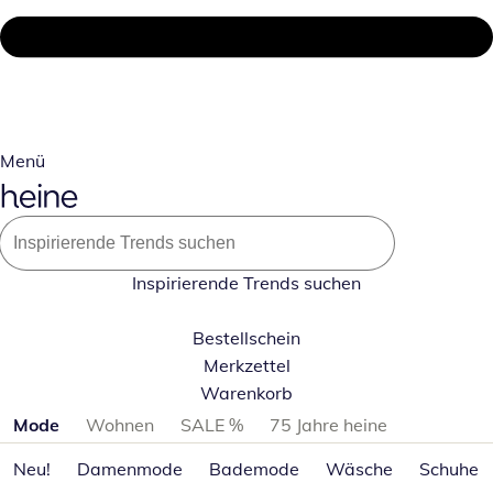
Menü
Inspirierende Trends suchen
Bestellschein
Merkzettel
Warenkorb
Produktkategorien überspringen
Mode
Wohnen
SALE %
75 Jahre heine
Neu!
Damenmode
Bademode
Wäsche
Schuhe