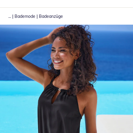
|
|
...
Bademode
Badeanzüge