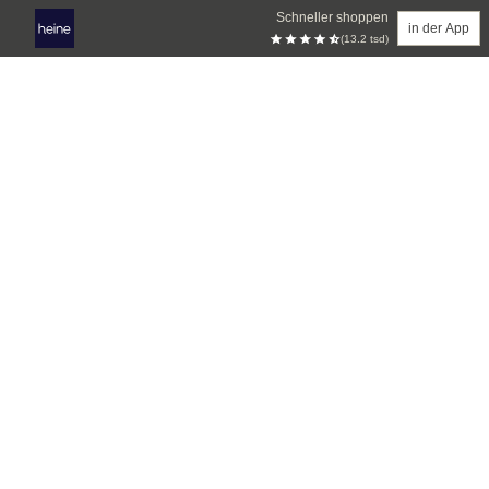
Schneller shoppen
in der App
(13.2 tsd)
Zum Hauptinhalt springen