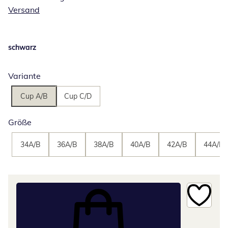
Versand
schwarz
Variante
Cup A/B
Cup C/D
Größe
34A/B
36A/B
38A/B
40A/B
42A/B
44A/B