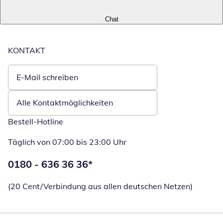
Chat
KONTAKT
E-Mail schreiben
Öffnet E-Mail-Client
Alle Kontaktmöglichkeiten
Bestell-Hotline
Täglich von 07:00 bis 23:00 Uhr
Telefonnummer:
0180 - 636 36 36
*
Öffnet Telefon
(20 Cent/Verbindung aus allen deutschen Netzen)