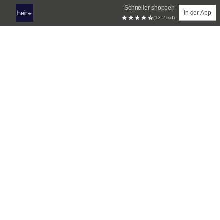
Schneller shoppen
in der App
(13.2 tsd)
Zum Hauptinhalt springen