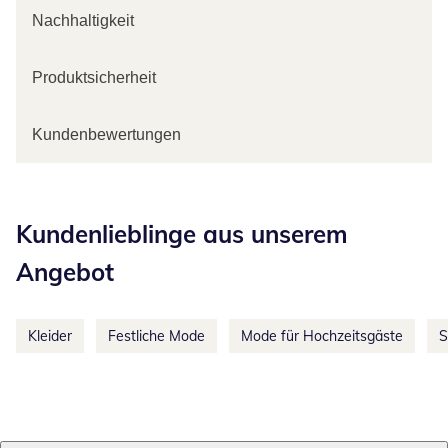
Nachhaltigkeit
Produktsicherheit
Kundenbewertungen
Kategorie-Empfehlungen überspringen
Kundenlieblinge aus unserem
Angebot
Kleider
Festliche Mode
Mode für Hochzeitsgäste
S