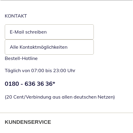
KONTAKT
E-Mail schreiben
Öffnet E-Mail-Client
Alle Kontaktmöglichkeiten
Bestell-Hotline
Täglich von 07:00 bis 23:00 Uhr
Telefonnummer:
0180 - 636 36 36
*
Öffnet Telefon
(20 Cent/Verbindung aus allen deutschen Netzen)
KUNDENSERVICE