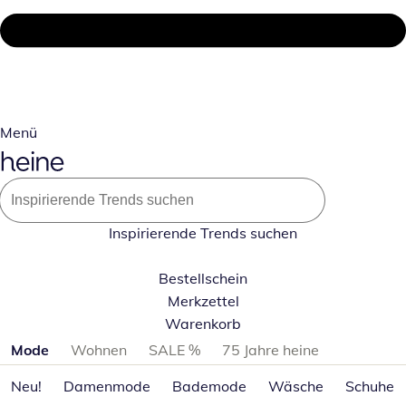
Menü
Inspirierende Trends suchen
Bestellschein
Merkzettel
Warenkorb
Produktkategorien überspringen
Mode
Wohnen
SALE %
75 Jahre heine
Neu!
Damenmode
Bademode
Wäsche
Schuhe