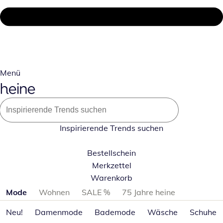
Menü
Inspirierende Trends suchen
Bestellschein
Merkzettel
Warenkorb
Produktkategorien überspringen
Mode
Wohnen
SALE %
75 Jahre heine
Neu!
Damenmode
Bademode
Wäsche
Schuhe