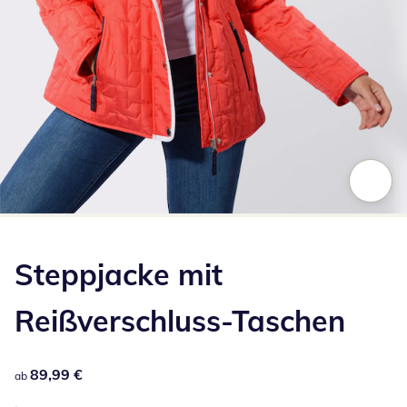
Zum Vergrößern auf das Bild klicken
Steppjacke mit
Reißverschluss-Taschen
89,99 €
89,99 €
ab