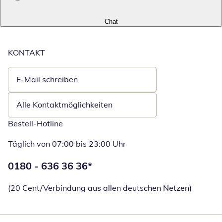
Chat
KONTAKT
E-Mail schreiben
Öffnet E-Mail-Client
Alle Kontaktmöglichkeiten
Bestell-Hotline
Täglich von 07:00 bis 23:00 Uhr
Telefonnummer:
0180 - 636 36 36
*
Öffnet Telefon
(20 Cent/Verbindung aus allen deutschen Netzen)