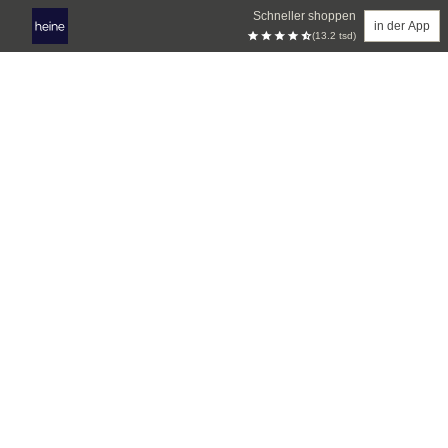
Schneller shoppen
in der App
(13.2 tsd)
Zum Hauptinhalt springen