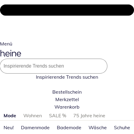
Menü
Inspirierende Trends suchen
Bestellschein
Merkzettel
Warenkorb
Produktkategorien überspringen
Mode
Wohnen
SALE %
75 Jahre heine
Neu!
Damenmode
Bademode
Wäsche
Schuhe