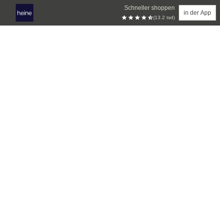
Schneller shoppen
in der App
(13.2 tsd)
Zum Hauptinhalt springen