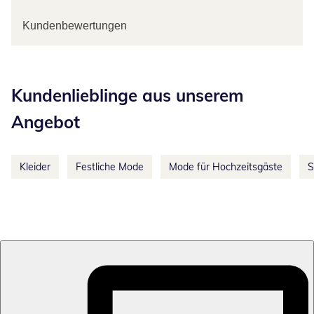
Kundenbewertungen
Kategorie-Empfehlungen überspringen
Kundenlieblinge aus unserem
Angebot
Kleider
Festliche Mode
Mode für Hochzeitsgäste
S