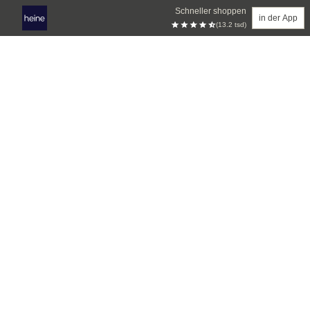
Schneller shoppen
in der App
(13.2 tsd)
Zum Hauptinhalt springen