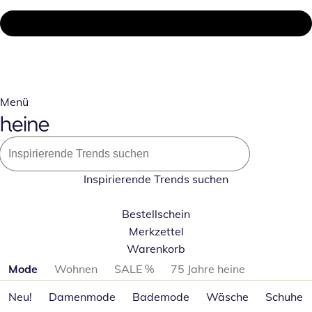
Menü
Inspirierende Trends suchen
Bestellschein
Merkzettel
Warenkorb
Produktkategorien überspringen
Mode
Wohnen
SALE %
75 Jahre heine
Neu!
Damenmode
Bademode
Wäsche
Schuhe