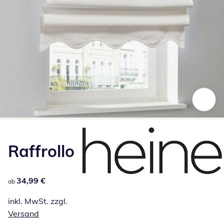
Zum Vergrößern auf das Bild klicken
Raffrollo
34,99 €
34,99 €
ab
inkl. MwSt. zzgl.
Versand