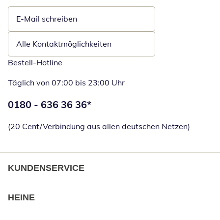
E-Mail schreiben
Öffnet E-Mail-Client
Alle Kontaktmöglichkeiten
Bestell-Hotline
Täglich von 07:00 bis 23:00 Uhr
Telefonnummer:
0180 - 636 36 36
*
Öffnet Telefon
(20 Cent/Verbindung aus allen deutschen Netzen)
KUNDENSERVICE
HEINE