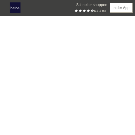
Schneller shoppen
in der App
(13.2 tsd)
Zum Hauptinhalt springen