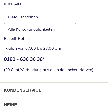
KONTAKT
E-Mail schreiben
Öffnet E-Mail-Client
Alle Kontaktmöglichkeiten
Bestell-Hotline
Täglich von 07:00 bis 23:00 Uhr
Telefonnummer:
0180 - 636 36 36
*
Öffnet Telefon
(20 Cent/Verbindung aus allen deutschen Netzen)
KUNDENSERVICE
HEINE