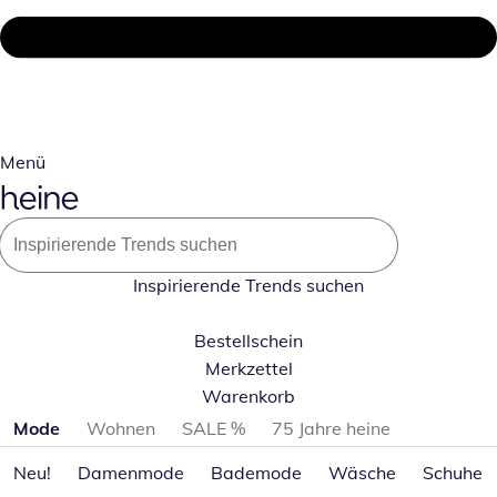
Menü
Inspirierende Trends suchen
Bestellschein
Merkzettel
Warenkorb
Produktkategorien überspringen
Mode
Wohnen
SALE %
75 Jahre heine
Neu!
Damenmode
Bademode
Wäsche
Schuhe