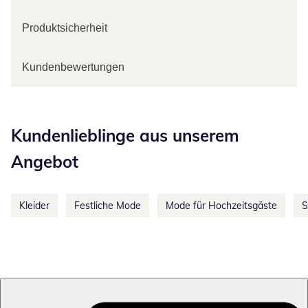
Produktsicherheit
Kundenbewertungen
Kategorie-Empfehlungen überspringen
Kundenlieblinge aus unserem
Angebot
Kleider
Festliche Mode
Mode für Hochzeitsgäste
S