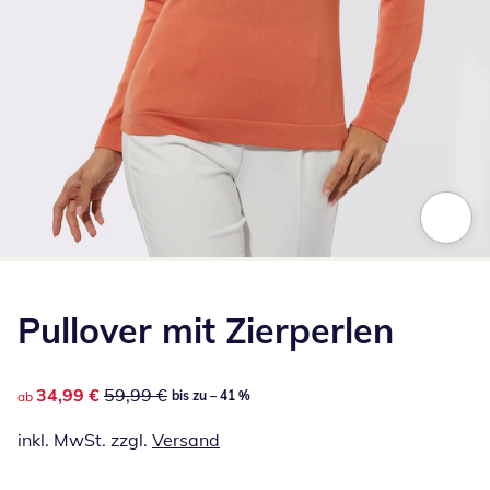
Zum Vergrößern auf das Bild klicken
Pullover mit Zierperlen
reduzierter Preis 34,99 €, vorheriger Preis: 59,99 €
34,99 €
59,99 €
bis zu – 41 %
ab
inkl. MwSt. zzgl.
Versand