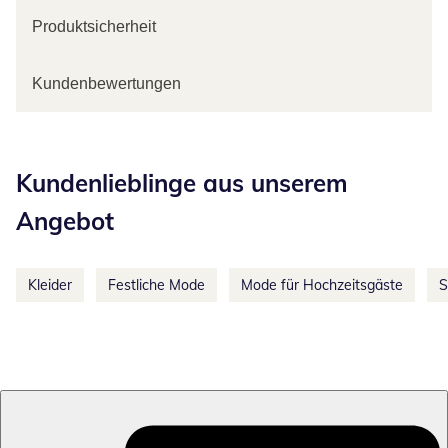
Produktsicherheit
Kundenbewertungen
Kategorie-Empfehlungen überspringen
Kundenlieblinge aus unserem
Angebot
Kleider
Festliche Mode
Mode für Hochzeitsgäste
S