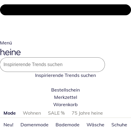
Menü
Inspirierende Trends suchen
Bestellschein
Merkzettel
Warenkorb
Produktkategorien überspringen
Mode
Wohnen
SALE %
75 Jahre heine
Neu!
Damenmode
Bademode
Wäsche
Schuhe