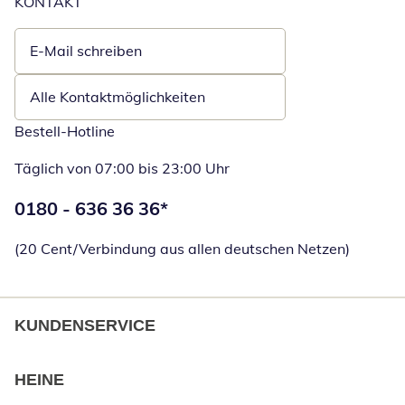
KONTAKT
E-Mail schreiben
Öffnet E-Mail-Client
Alle Kontaktmöglichkeiten
Bestell-Hotline
Täglich von 07:00 bis 23:00 Uhr
Telefonnummer:
0180 - 636 36 36
*
Öffnet Telefon
(20 Cent/Verbindung aus allen deutschen Netzen)
KUNDENSERVICE
HEINE