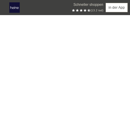
Schneller shoppen
in der App
(13.2 tsd)
Zum Hauptinhalt springen