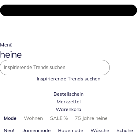
Menü
Inspirierende Trends suchen
Bestellschein
Merkzettel
Warenkorb
Produktkategorien überspringen
Mode
Wohnen
SALE %
75 Jahre heine
Neu!
Damenmode
Bademode
Wäsche
Schuhe