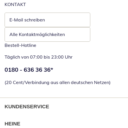
KONTAKT
E-Mail schreiben
Öffnet E-Mail-Client
Alle Kontaktmöglichkeiten
Bestell-Hotline
Täglich von 07:00 bis 23:00 Uhr
Telefonnummer:
0180 - 636 36 36
*
Öffnet Telefon
(20 Cent/Verbindung aus allen deutschen Netzen)
KUNDENSERVICE
HEINE