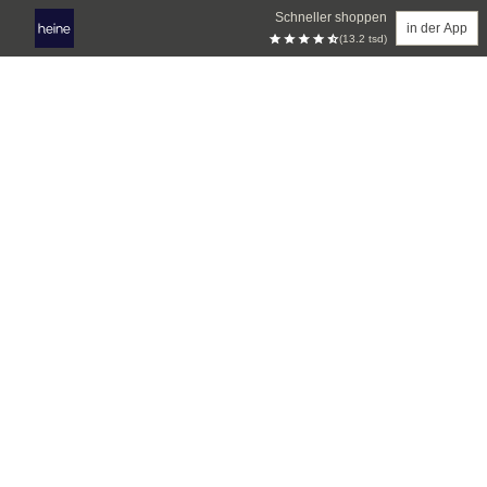
Schneller shoppen
in der App
(13.2 tsd)
Zum Hauptinhalt springen