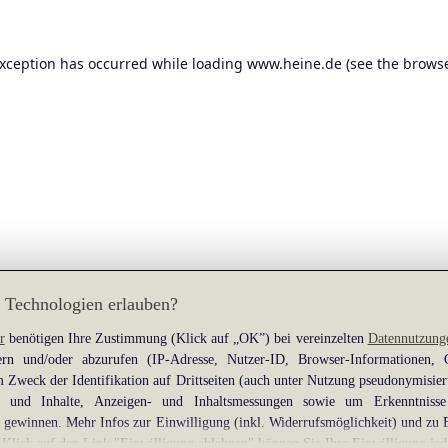
exception has occurred while loading
www.heine.de
(see the
browse
 Technologien erlauben?
r
benötigen Ihre Zustimmung (Klick auf „OK”) bei vereinzelten
Datennutzung
rn und/oder abzurufen (IP-Adresse, Nutzer-ID, Browser-Informationen,
 Zweck der Identifikation auf Drittseiten (auch unter Nutzung pseudonymisier
gen und Inhalte, Anzeigen- und Inhaltsmessungen sowie um Erkenntniss
gewinnen. Mehr Infos zur Einwilligung (inkl. Widerrufsmöglichkeit) und zu 
 Klick auf den Link "Einwilligung ablehnen" können Sie Ihre Einwilligung jed