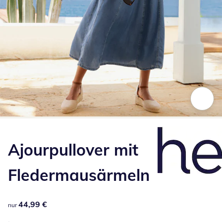
Zum Vergrößern auf das Bild klicken
Ajourpullover mit
Fledermausärmeln
44,99 €
44,99 €
nur