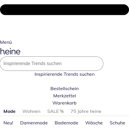
Menü
Inspirierende Trends suchen
Bestellschein
Merkzettel
Warenkorb
Produktkategorien überspringen
Mode
Wohnen
SALE %
75 Jahre heine
Neu!
Damenmode
Bademode
Wäsche
Schuhe