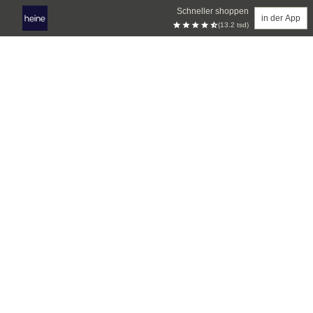
Schneller shoppen
in der App
(13.2 tsd)
Zum Hauptinhalt springen