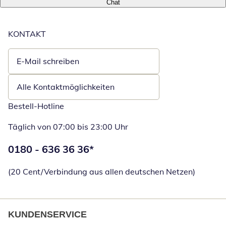
Chat
KONTAKT
E-Mail schreiben
Öffnet E-Mail-Client
Alle Kontaktmöglichkeiten
Bestell-Hotline
Täglich von 07:00 bis 23:00 Uhr
Telefonnummer:
0180 - 636 36 36
*
Öffnet Telefon
(20 Cent/Verbindung aus allen deutschen Netzen)
KUNDENSERVICE