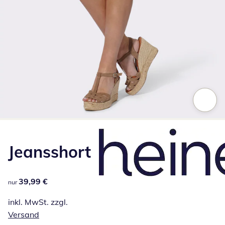
Zum Vergrößern auf das Bild klicken
Jeansshort
39,99 €
39,99 €
nur
inkl. MwSt. zzgl.
Versand