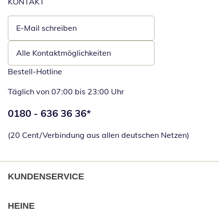
KONTAKT
E-Mail schreiben
Öffnet E-Mail-Client
Alle Kontaktmöglichkeiten
Bestell-Hotline
Täglich von 07:00 bis 23:00 Uhr
Telefonnummer:
0180 - 636 36 36
*
Öffnet Telefon
(20 Cent/Verbindung aus allen deutschen Netzen)
KUNDENSERVICE
HEINE