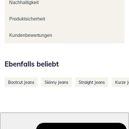
Nachhaltigkeit
Produktsicherheit
Kundenbewertungen
Kategorie-Empfehlungen überspringen
Ebenfalls beliebt
Bootcut Jeans
Skinny Jeans
Straight Jeans
Kurze 