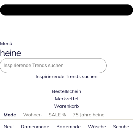
Menü
Inspirierende Trends suchen
Bestellschein
Merkzettel
Warenkorb
Produktkategorien überspringen
Mode
Wohnen
SALE %
75 Jahre heine
Neu!
Damenmode
Bademode
Wäsche
Schuhe