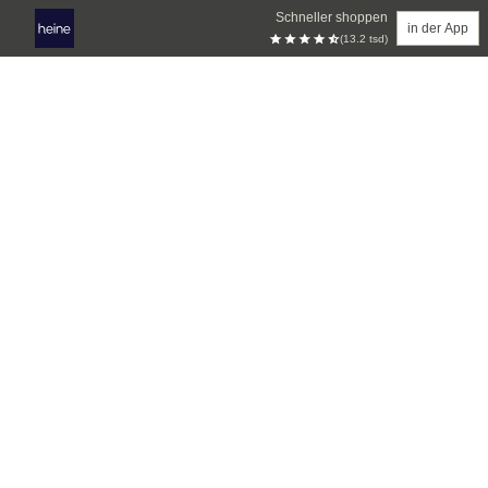
Schneller shoppen
in der App
(13.2 tsd)
Zum Hauptinhalt springen