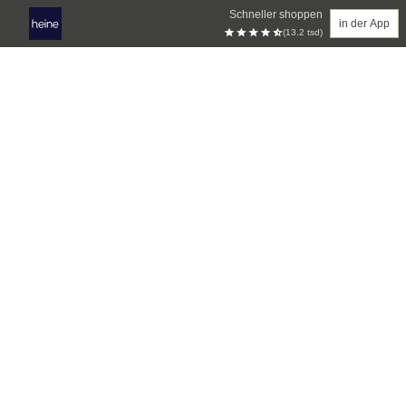
Schneller shoppen
in der App
(13.2 tsd)
Zum Hauptinhalt springen