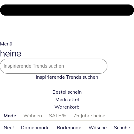
Menü
Inspirierende Trends suchen
Bestellschein
Merkzettel
Warenkorb
Produktkategorien überspringen
Mode
Wohnen
SALE %
75 Jahre heine
Neu!
Damenmode
Bademode
Wäsche
Schuhe