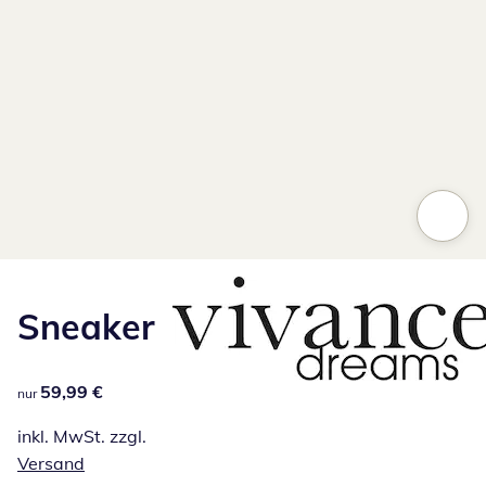
Sneaker
59,99 €
59,99 €
nur
inkl. MwSt. zzgl.
Versand