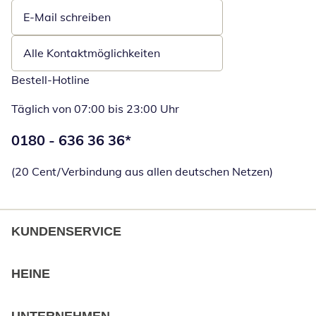
E-Mail schreiben
Öffnet E-Mail-Client
Alle Kontaktmöglichkeiten
Bestell-Hotline
Täglich von 07:00 bis 23:00 Uhr
Telefonnummer:
0180 - 636 36 36
*
Öffnet Telefon
(20 Cent/Verbindung aus allen deutschen Netzen)
KUNDENSERVICE
HEINE