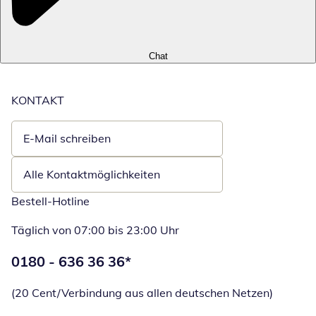
Chat
KONTAKT
E-Mail schreiben
Öffnet E-Mail-Client
Alle Kontaktmöglichkeiten
Bestell-Hotline
Täglich von 07:00 bis 23:00 Uhr
Telefonnummer:
0180 - 636 36 36
*
Öffnet Telefon
(20 Cent/Verbindung aus allen deutschen Netzen)