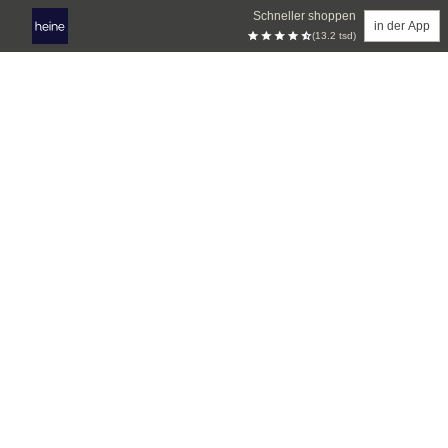
Schneller shoppen
in der App
(13.2 tsd)
Zum Hauptinhalt springen