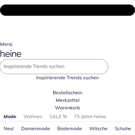
Menü
Inspirierende Trends suchen
Bestellschein
Merkzettel
Warenkorb
Produktkategorien überspringen
Mode
Wohnen
SALE %
75 Jahre heine
Neu!
Damenmode
Bademode
Wäsche
Schuhe