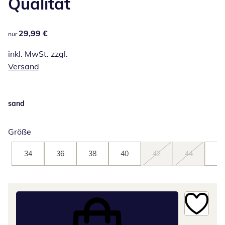
Qualität
29,99 €
29,99 €
nur
inkl. MwSt. zzgl.
Versand
sand
Größe
34
36
38
40
42
44
46