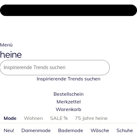
Menü
Inspirierende Trends suchen
Bestellschein
Merkzettel
Warenkorb
Produktkategorien überspringen
Mode
Wohnen
SALE %
75 Jahre heine
Neu!
Damenmode
Bademode
Wäsche
Schuhe