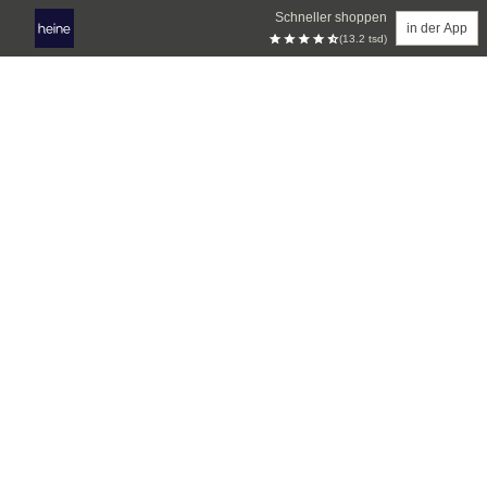
Schneller shoppen
in der App
(13.2 tsd)
Zum Hauptinhalt springen