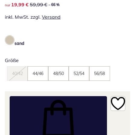
reduzierter Preis 19,99 €, vorheriger Preis: 59,99 €
19,99 €
59,99 €
– 66 %
nur
inkl. MwSt. zzgl.
Versand
sand
Größe
40/42
44/46
48/50
52/54
56/58