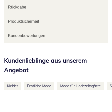
Rückgabe
Produktsicherheit
Kundenbewertungen
Kategorie-Empfehlungen überspringen
Kundenlieblinge aus unserem
Angebot
Kleider
Festliche Mode
Mode für Hochzeitsgäste
S