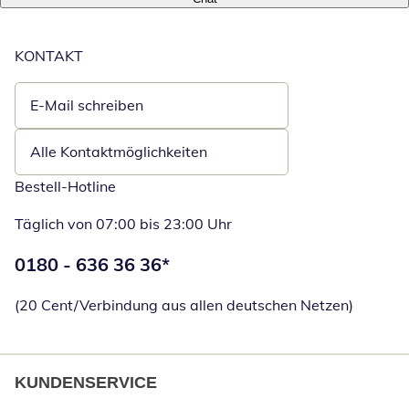
KONTAKT
E-Mail schreiben
Öffnet E-Mail-Client
Alle Kontaktmöglichkeiten
Bestell-Hotline
Täglich von 07:00 bis 23:00 Uhr
Telefonnummer:
0180 - 636 36 36
*
Öffnet Telefon
(20 Cent/Verbindung aus allen deutschen Netzen)
KUNDENSERVICE