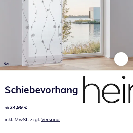
Neu
Zum Vergrößern auf das Bild klicken
Schiebevorhang
24,99 €
24,99 €
ab
inkl. MwSt. zzgl.
Versand