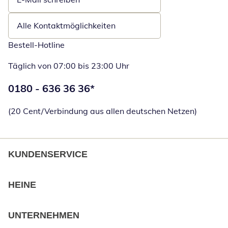
Öffnet E-Mail-Client
Alle Kontaktmöglichkeiten
Bestell-Hotline
Täglich von 07:00 bis 23:00 Uhr
Telefonnummer:
0180 - 636 36 36
*
Öffnet Telefon
(20 Cent/Verbindung aus allen deutschen Netzen)
KUNDENSERVICE
HEINE
UNTERNEHMEN