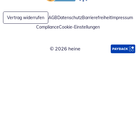
Öffnet in neuem Fenster
Öffnet in neuem Fenster
Vertrag widerrufen
AGB
Datenschutz
Barrierefreiheit
Impressum
Compliance
Cookie-Einstellungen
© 2026 heine