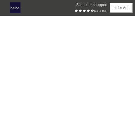
Schneller shoppen
in der App
(13.2 tsd)
Zum Hauptinhalt springen