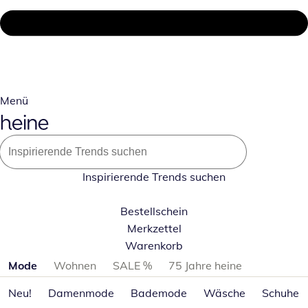
Menü
Inspirierende Trends suchen
Bestellschein
Merkzettel
Warenkorb
Produktkategorien überspringen
Mode
Wohnen
SALE %
75 Jahre heine
Neu!
Damenmode
Bademode
Wäsche
Schuhe