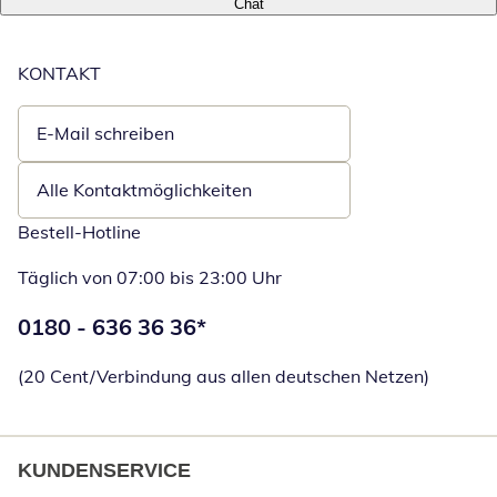
Chat
KONTAKT
E-Mail schreiben
Öffnet E-Mail-Client
Alle Kontaktmöglichkeiten
Bestell-Hotline
Täglich von 07:00 bis 23:00 Uhr
Telefonnummer:
0180 - 636 36 36
*
Öffnet Telefon
(20 Cent/Verbindung aus allen deutschen Netzen)
KUNDENSERVICE