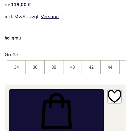
119,00 €
119,00 €
nur
inkl. MwSt. zzgl.
Versand
hellgrau
Größe
34
36
38
40
42
44
46