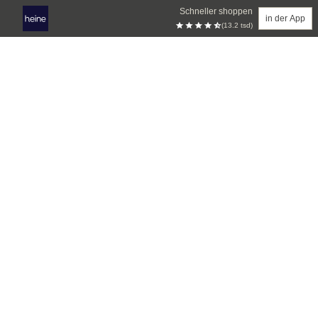
Schneller shoppen
in der App
(13.2 tsd)
Zum Hauptinhalt springen