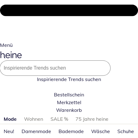
Menü
Inspirierende Trends suchen
Bestellschein
Merkzettel
Warenkorb
Produktkategorien überspringen
Mode
Wohnen
SALE %
75 Jahre heine
Neu!
Damenmode
Bademode
Wäsche
Schuhe