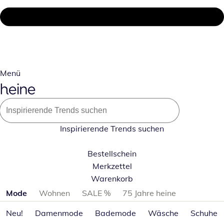
Menü
Inspirierende Trends suchen
Bestellschein
Merkzettel
Warenkorb
Produktkategorien überspringen
Mode
Wohnen
SALE %
75 Jahre heine
Neu!
Damenmode
Bademode
Wäsche
Schuhe