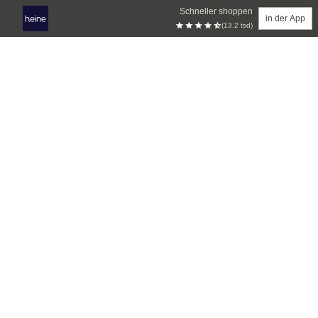
Schneller shoppen
in der App
(13.2 tsd)
Zum Hauptinhalt springen