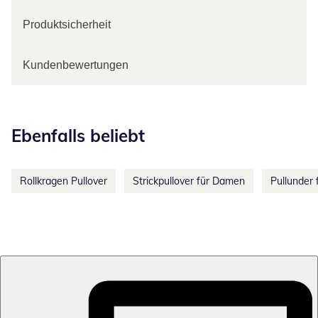
Produktsicherheit
Kundenbewertungen
Kategorie-Empfehlungen überspringen
Ebenfalls beliebt
Rollkragen Pullover
Strickpullover für Damen
Pullunder