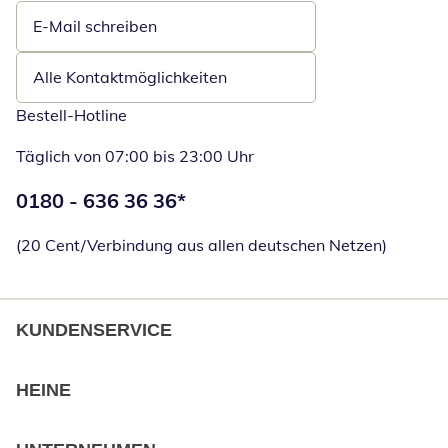
E-Mail schreiben
Öffnet E-Mail-Client
Alle Kontaktmöglichkeiten
Bestell-Hotline
Täglich von 07:00 bis 23:00 Uhr
Telefonnummer:
0180 - 636 36 36
*
Öffnet Telefon
(20 Cent/Verbindung aus allen deutschen Netzen)
KUNDENSERVICE
HEINE