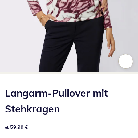
Zum Vergrößern auf das Bild klicken
Langarm-Pullover mit
Stehkragen
59,99 €
59,99 €
ab