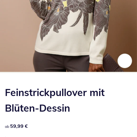
Zum Vergrößern auf das Bild klicken
Feinstrickpullover mit
Blüten-Dessin
59,99 €
59,99 €
ab