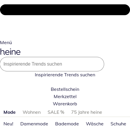
Menü
Inspirierende Trends suchen
Bestellschein
Merkzettel
Warenkorb
Produktkategorien überspringen
Mode
Wohnen
SALE %
75 Jahre heine
Neu!
Damenmode
Bademode
Wäsche
Schuhe