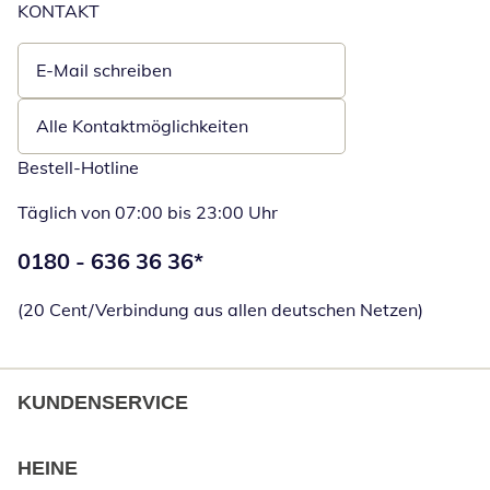
KONTAKT
E-Mail schreiben
Öffnet E-Mail-Client
Alle Kontaktmöglichkeiten
Bestell-Hotline
Täglich von 07:00 bis 23:00 Uhr
Telefonnummer:
0180 - 636 36 36
*
Öffnet Telefon
(20 Cent/Verbindung aus allen deutschen Netzen)
KUNDENSERVICE
HEINE