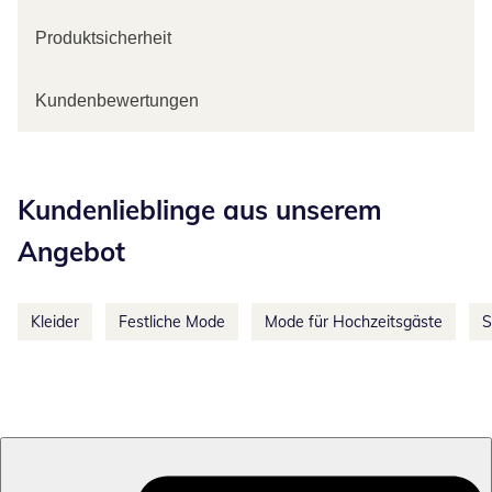
Produktsicherheit
Kundenbewertungen
Kategorie-Empfehlungen überspringen
Kundenlieblinge aus unserem
Angebot
Kleider
Festliche Mode
Mode für Hochzeitsgäste
S