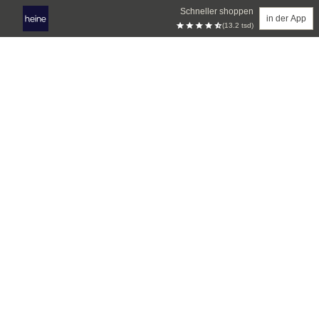
Schneller shoppen
in der App
(13.2 tsd)
Zum Hauptinhalt springen