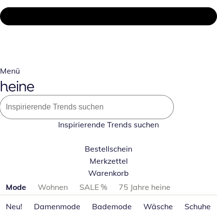
Menü
Inspirierende Trends suchen
Bestellschein
Merkzettel
Warenkorb
Produktkategorien überspringen
Mode
Wohnen
SALE %
75 Jahre heine
Neu!
Damenmode
Bademode
Wäsche
Schuhe