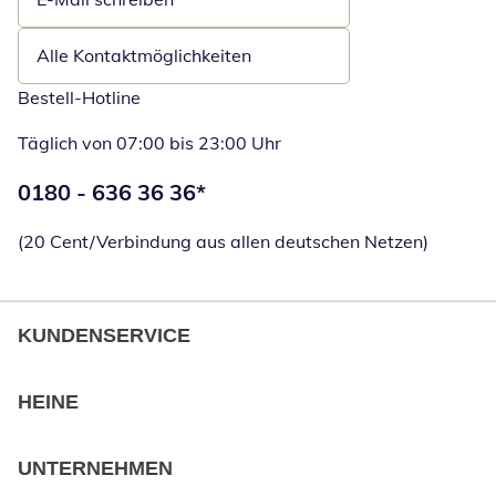
Öffnet E-Mail-Client
Alle Kontaktmöglichkeiten
Bestell-Hotline
Täglich von 07:00 bis 23:00 Uhr
Telefonnummer:
0180 - 636 36 36
*
Öffnet Telefon
(20 Cent/Verbindung aus allen deutschen Netzen)
KUNDENSERVICE
HEINE
UNTERNEHMEN