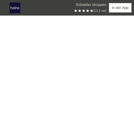
Schneller shoppen
in der App
(13.2 tsd)
Zum Hauptinhalt springen