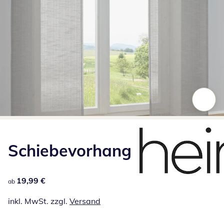
Zum Vergrößern auf das Bild klicken
Schiebevorhang
19,99 €
19,99 €
ab
inkl. MwSt. zzgl.
Versand