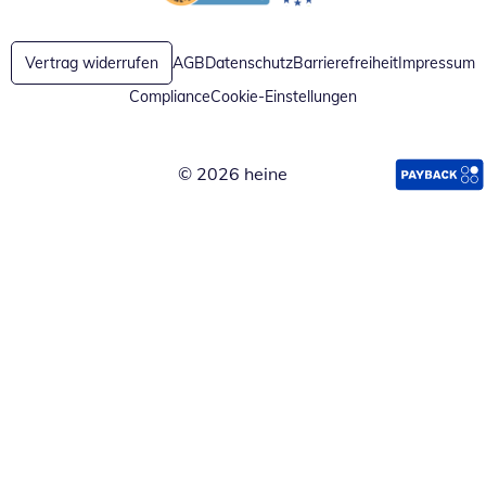
Öffnet in neuem Fenster
Öffnet in neuem Fenster
Vertrag widerrufen
AGB
Datenschutz
Barrierefreiheit
Impressum
Compliance
Cookie-Einstellungen
© 2026 heine