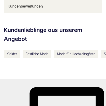
Kundenbewertungen
Kategorie-Empfehlungen überspringen
Kundenlieblinge aus unserem
Angebot
Kleider
Festliche Mode
Mode für Hochzeitsgäste
S