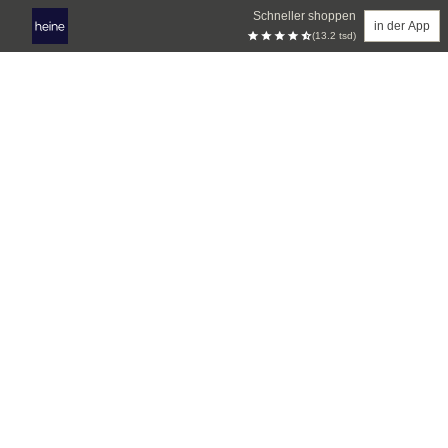
Schneller shoppen
in der App
(13.2 tsd)
Zum Hauptinhalt springen