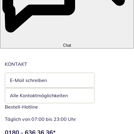
Chat
KONTAKT
E-Mail schreiben
Öffnet E-Mail-Client
Alle Kontaktmöglichkeiten
Bestell-Hotline
Täglich von 07:00 bis 23:00 Uhr
Telefonnummer:
0180 - 636 36 36
*
Öffnet Telefon