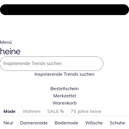
Menü
Inspirierende Trends suchen
Bestellschein
Merkzettel
Warenkorb
Produktkategorien überspringen
Mode
Wohnen
SALE %
75 Jahre heine
Neu!
Damenmode
Bademode
Wäsche
Schuhe