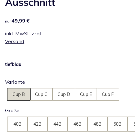
Ausschnitt
49,99 €
49,99 €
nur
inkl. MwSt. zzgl.
Versand
tiefblau
Variante
Cup B
Cup C
Cup D
Cup E
Cup F
Größe
40B
42B
44B
46B
48B
50B
52