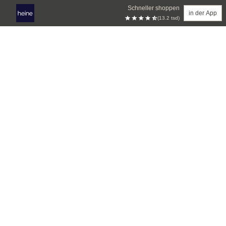
Schneller shoppen
in der App
(13.2 tsd)
Zum Hauptinhalt springen