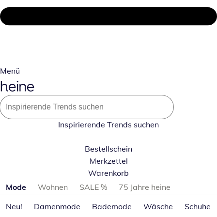
Menü
Inspirierende Trends suchen
Bestellschein
Merkzettel
Warenkorb
Produktkategorien überspringen
Mode
Wohnen
SALE %
75 Jahre heine
Neu!
Damenmode
Bademode
Wäsche
Schuhe