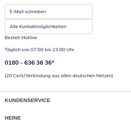
E-Mail schreiben
Öffnet E-Mail-Client
Alle Kontaktmöglichkeiten
Bestell-Hotline
Täglich von 07:00 bis 23:00 Uhr
Telefonnummer:
0180 - 636 36 36
*
Öffnet Telefon
(20 Cent/Verbindung aus allen deutschen Netzen)
KUNDENSERVICE
HEINE