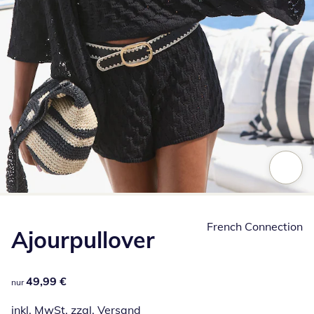
Zum Vergrößern auf das Bild klicken
French Connection
Ajourpullover
49,99 €
49,99 €
nur
inkl. MwSt. zzgl.
Versand