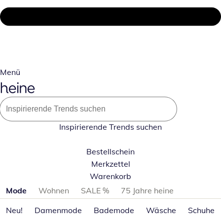
Menü
Inspirierende Trends suchen
Bestellschein
Merkzettel
Warenkorb
Produktkategorien überspringen
Mode
Wohnen
SALE %
75 Jahre heine
Neu!
Damenmode
Bademode
Wäsche
Schuhe