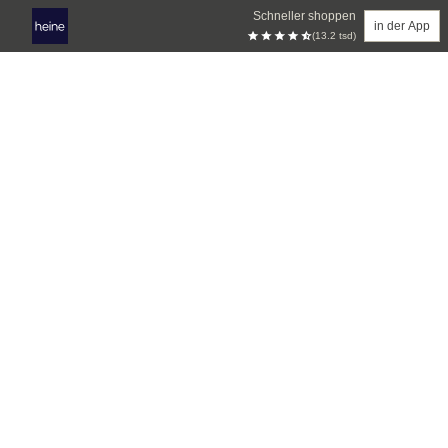
Schneller shoppen
in der App
(13.2 tsd)
Zum Hauptinhalt springen