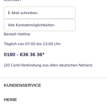
E-Mail schreiben
Öffnet E-Mail-Client
Alle Kontaktmöglichkeiten
Bestell-Hotline
Täglich von 07:00 bis 23:00 Uhr
Telefonnummer:
0180 - 636 36 36
*
Öffnet Telefon
(20 Cent/Verbindung aus allen deutschen Netzen)
KUNDENSERVICE
HEINE