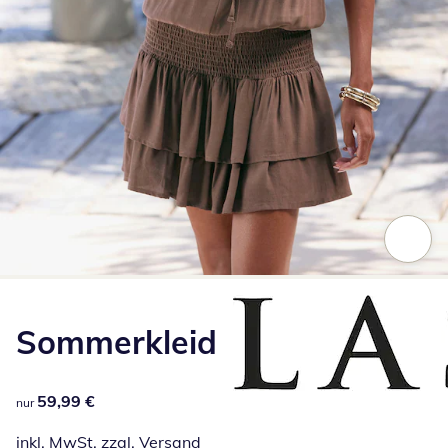
Zum Vergrößern auf das Bild klicken
Sommerkleid
59,99 €
59,99 €
nur
inkl. MwSt. zzgl.
Versand