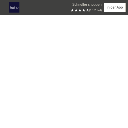
Schneller shoppen
in der App
(13.2 tsd)
Zum Hauptinhalt springen