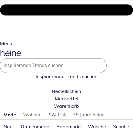
Menü
Inspirierende Trends suchen
Bestellschein
Merkzettel
Warenkorb
Produktkategorien überspringen
Mode
Wohnen
SALE %
75 Jahre heine
Neu!
Damenmode
Bademode
Wäsche
Schuhe