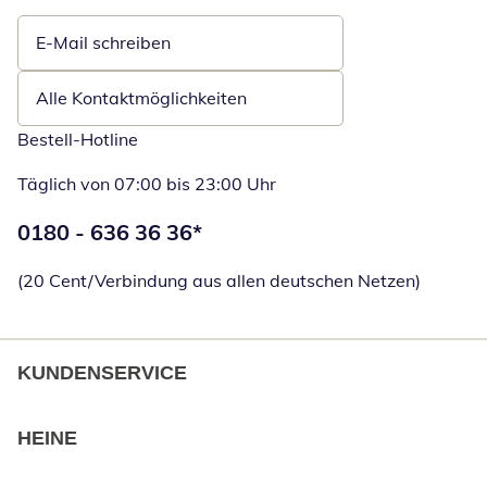
E-Mail schreiben
Öffnet E-Mail-Client
Alle Kontaktmöglichkeiten
Bestell-Hotline
Täglich von 07:00 bis 23:00 Uhr
Telefonnummer:
0180 - 636 36 36
*
Öffnet Telefon
(20 Cent/Verbindung aus allen deutschen Netzen)
KUNDENSERVICE
HEINE