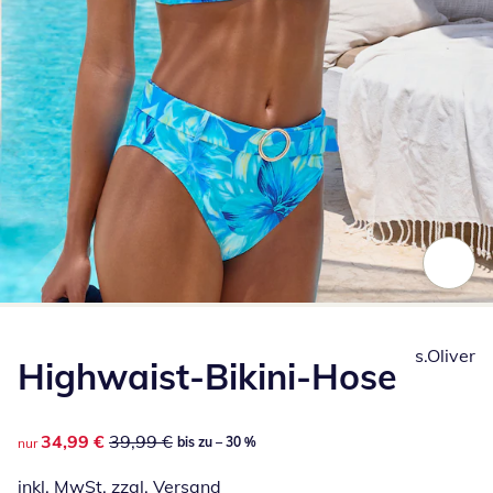
Zum Vergrößern auf das Bild klicken
s.Oliver
Highwaist-Bikini-Hose
reduzierter Preis 34,99 €, vorheriger Preis: 39,99 €
34,99 €
39,99 €
bis zu – 30 %
nur
inkl. MwSt. zzgl.
Versand