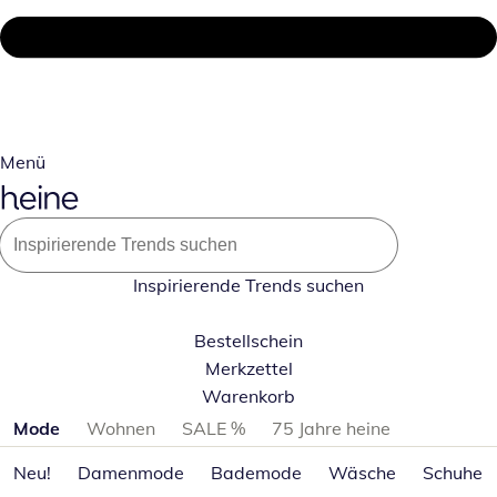
Menü
Inspirierende Trends suchen
Bestellschein
Merkzettel
Warenkorb
Produktkategorien überspringen
Mode
Wohnen
SALE %
75 Jahre heine
Neu!
Damenmode
Bademode
Wäsche
Schuhe