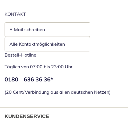
KONTAKT
E-Mail schreiben
Öffnet E-Mail-Client
Alle Kontaktmöglichkeiten
Bestell-Hotline
Täglich von 07:00 bis 23:00 Uhr
Telefonnummer:
0180 - 636 36 36
*
Öffnet Telefon
(20 Cent/Verbindung aus allen deutschen Netzen)
KUNDENSERVICE