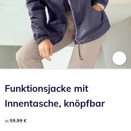
Zum Vergrößern auf das Bild klicken
Funktionsjacke mit
Innentasche, knöpfbar
59,99 €
59,99 €
ab