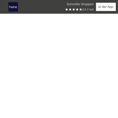
Schneller shoppen
in der App
(13.2 tsd)
Zum Hauptinhalt springen