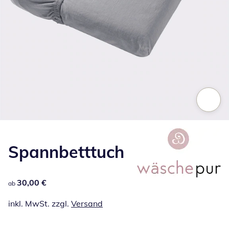
Zum Vergrößern auf das Bild klicken
Spannbetttuch
30,00 €
30,00 €
ab
inkl. MwSt. zzgl.
Versand