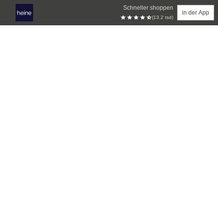
Schneller shoppen
in der App
(13.2 tsd)
Zum Hauptinhalt springen