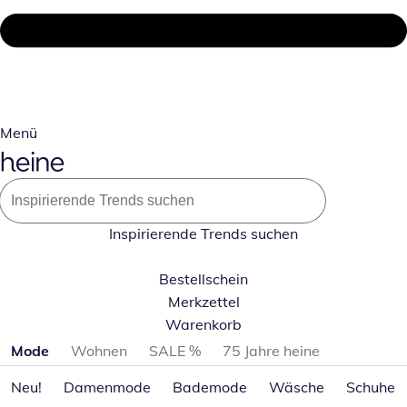
Menü
Inspirierende Trends suchen
Bestellschein
Merkzettel
Warenkorb
Produktkategorien überspringen
Mode
Wohnen
SALE %
75 Jahre heine
Neu!
Damenmode
Bademode
Wäsche
Schuhe