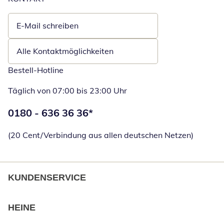
E-Mail schreiben
Öffnet E-Mail-Client
Alle Kontaktmöglichkeiten
Bestell-Hotline
Täglich von 07:00 bis 23:00 Uhr
Telefonnummer:
0180 - 636 36 36
*
Öffnet Telefon
(20 Cent/Verbindung aus allen deutschen Netzen)
KUNDENSERVICE
HEINE