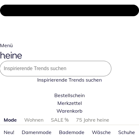
Menü
Inspirierende Trends suchen
Bestellschein
Merkzettel
Warenkorb
Produktkategorien überspringen
Mode
Wohnen
SALE %
75 Jahre heine
Neu!
Damenmode
Bademode
Wäsche
Schuhe