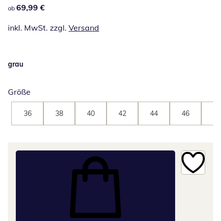
69,99 €
69,99 €
ab
inkl. MwSt. zzgl.
Versand
grau
Größe
36
38
40
42
44
46
48