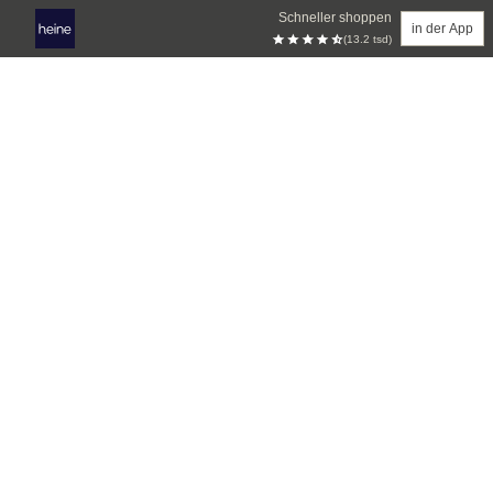
Schneller shoppen
in der App
(13.2 tsd)
Zum Hauptinhalt springen