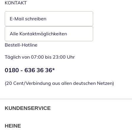
KONTAKT
E-Mail schreiben
Öffnet E-Mail-Client
Alle Kontaktmöglichkeiten
Bestell-Hotline
Täglich von 07:00 bis 23:00 Uhr
Telefonnummer:
0180 - 636 36 36
*
Öffnet Telefon
(20 Cent/Verbindung aus allen deutschen Netzen)
KUNDENSERVICE
HEINE