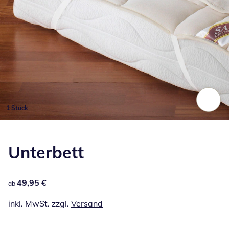
1 Stück
Zum Vergrößern auf das Bild klicken
Unterbett
49,95 €
49,95 €
ab
inkl. MwSt. zzgl.
Versand