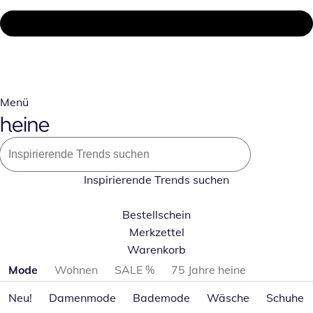
Menü
Inspirierende Trends suchen
Bestellschein
Merkzettel
Warenkorb
Produktkategorien überspringen
Mode
Wohnen
SALE %
75 Jahre heine
Neu!
Damenmode
Bademode
Wäsche
Schuhe