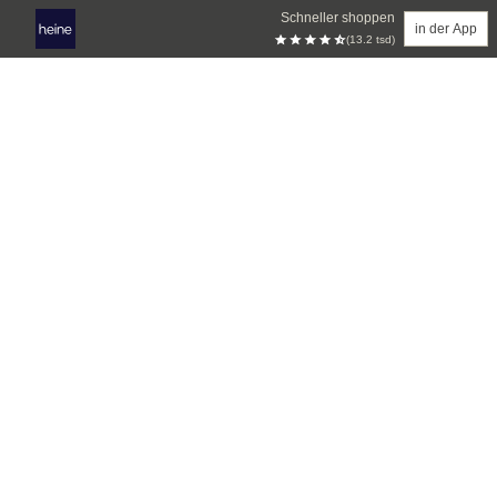
Schneller shoppen
in der App
(13.2 tsd)
Zum Hauptinhalt springen