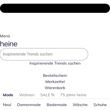
Menü
Inspirierende Trends suchen
Bestellschein
Merkzettel
Warenkorb
Produktkategorien überspringen
Mode
Wohnen
SALE %
75 Jahre heine
Neu!
Damenmode
Bademode
Wäsche
Schuhe