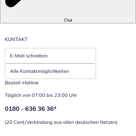
Chat
KONTAKT
E-Mail schreiben
Öffnet E-Mail-Client
Alle Kontaktmöglichkeiten
Bestell-Hotline
Täglich von 07:00 bis 23:00 Uhr
Telefonnummer:
0180 - 636 36 36
*
Öffnet Telefon
(20 Cent/Verbindung aus allen deutschen Netzen)