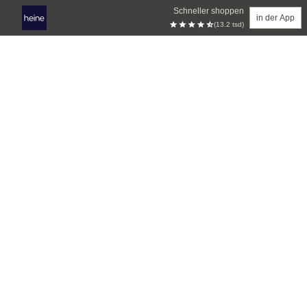
Schneller shoppen
in der App
(13.2 tsd)
Zum Hauptinhalt springen