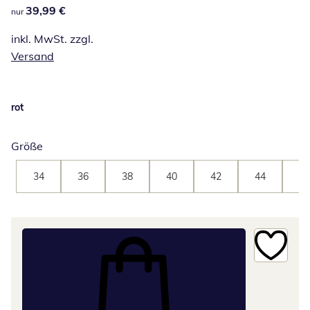
39,99 €
39,99 €
nur
inkl. MwSt. zzgl.
Versand
rot
Größe
34
36
38
40
42
44
46