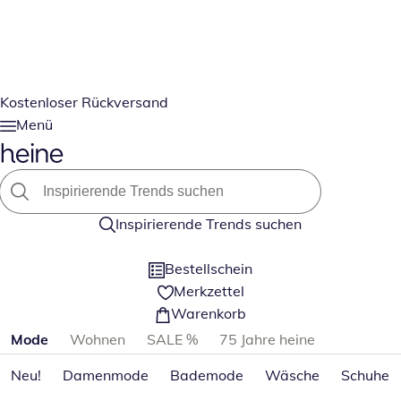
Kostenloser Rückversand
Menü
Inspirierende Trends suchen
Bestellschein
Merkzettel
Warenkorb
Produktkategorien überspringen
Mode
Wohnen
SALE %
75 Jahre heine
Neu!
Damenmode
Bademode
Wäsche
Schuhe