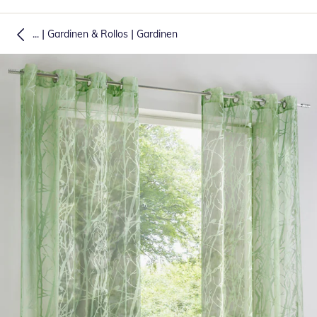
|
|
...
Gardinen & Rollos
Gardinen