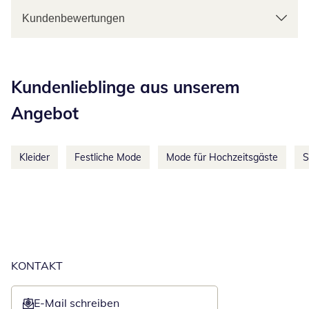
Kundenbewertungen
Kategorie-Empfehlungen überspringen
Kundenlieblinge aus unserem
Angebot
Kleider
Festliche Mode
Mode für Hochzeitsgäste
S
KONTAKT
E-Mail schreiben