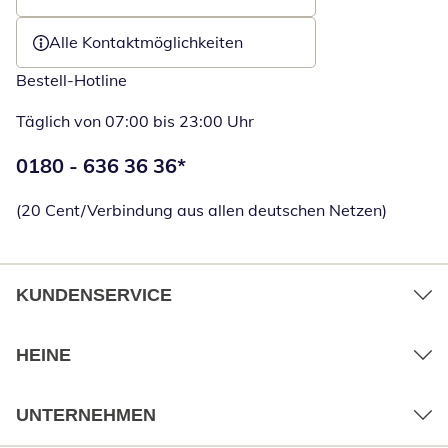
Öffnet E-Mail-Client
Alle Kontaktmöglichkeiten
Bestell-Hotline
Täglich von 07:00 bis 23:00 Uhr
Telefonnummer:
0180 - 636 36 36
*
Öffnet Telefon
(20 Cent/Verbindung aus allen deutschen Netzen)
KUNDENSERVICE
HEINE
UNTERNEHMEN