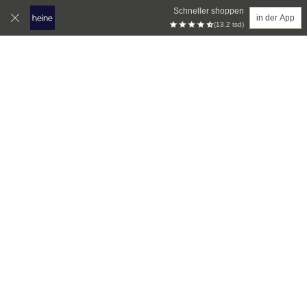
Schneller shoppen
in der App
(13.2 tsd)
Zum Hauptinhalt springen