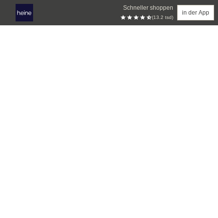
Schneller shoppen
in der App
(13.2 tsd)
Zum Hauptinhalt springen