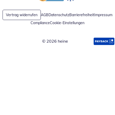
Öffnet in neuem Fenster
Öffnet in neuem Fenster
Vertrag widerrufen
AGB
Datenschutz
Barrierefreiheit
Impressum
Compliance
Cookie-Einstellungen
© 2026 heine