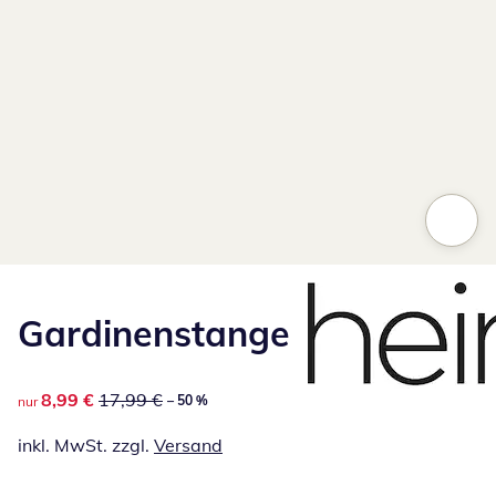
Gardinenstange
reduzierter Preis 8,99 €, vorheriger Preis: 17,99 €
8,99 €
17,99 €
– 50 %
nur
inkl. MwSt. zzgl.
Versand