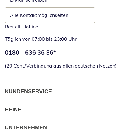
Öffnet E-Mail-Client
Alle Kontaktmöglichkeiten
Bestell-Hotline
Täglich von 07:00 bis 23:00 Uhr
Telefonnummer:
0180 - 636 36 36
*
Öffnet Telefon
(20 Cent/Verbindung aus allen deutschen Netzen)
KUNDENSERVICE
HEINE
UNTERNEHMEN