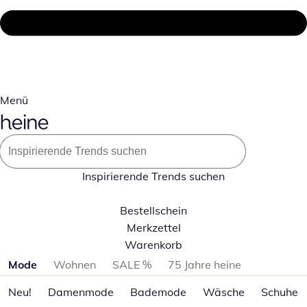
Menü
Inspirierende Trends suchen
Bestellschein
Merkzettel
Warenkorb
Produktkategorien überspringen
Mode
Wohnen
SALE %
75 Jahre heine
Neu!
Damenmode
Bademode
Wäsche
Schuhe