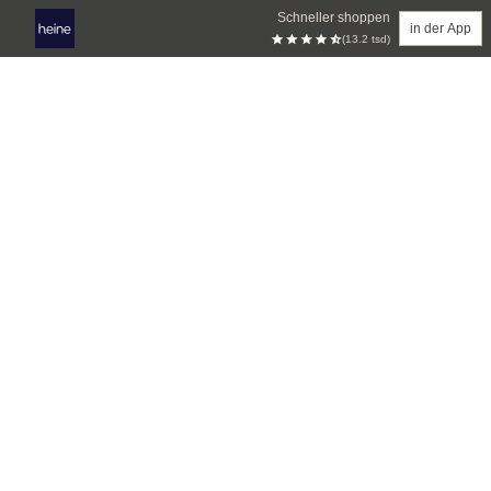
Schneller shoppen
in der App
(13.2 tsd)
Zum Hauptinhalt springen