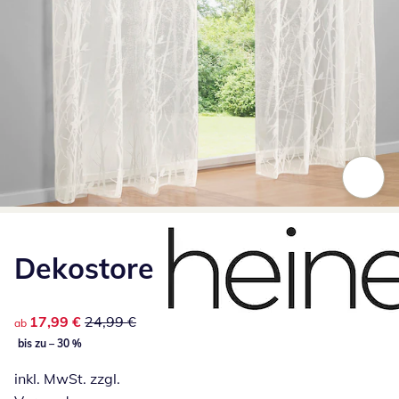
Zum Vergrößern auf das Bild klicken
Dekostore
reduzierter Preis 17,99 €, vorheriger Preis: 24,99 €
17,99 €
24,99 €
ab
bis zu – 30 %
inkl. MwSt. zzgl.