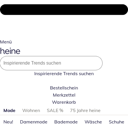
Menü
Inspirierende Trends suchen
Bestellschein
Merkzettel
Warenkorb
Produktkategorien überspringen
Mode
Wohnen
SALE %
75 Jahre heine
Neu!
Damenmode
Bademode
Wäsche
Schuhe