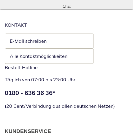
Chat
KONTAKT
E-Mail schreiben
Öffnet E-Mail-Client
Alle Kontaktmöglichkeiten
Bestell-Hotline
Täglich von 07:00 bis 23:00 Uhr
Telefonnummer:
0180 - 636 36 36
*
Öffnet Telefon
(20 Cent/Verbindung aus allen deutschen Netzen)
KUNDENSERVICE