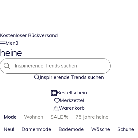
Kostenloser Rückversand
Menü
Inspirierende Trends suchen
Bestellschein
Merkzettel
Warenkorb
Produktkategorien überspringen
Mode
Wohnen
SALE %
75 Jahre heine
Neu!
Damenmode
Bademode
Wäsche
Schuhe