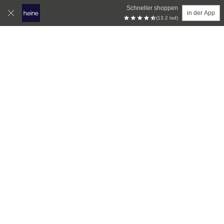
Schneller shoppen
in der App
(13.2 tsd)
Zum Hauptinhalt springen