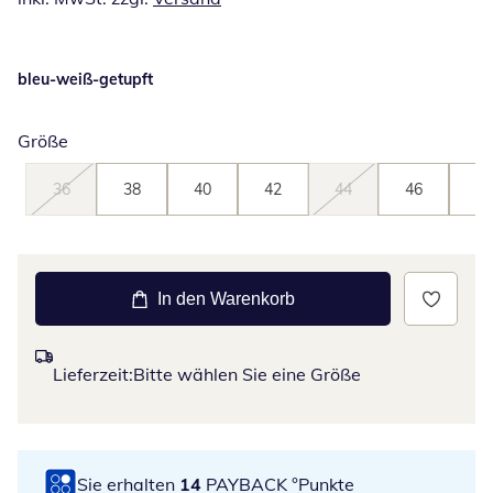
bleu-weiß-getupft
Größe
36
38
40
42
44
46
48
In den Warenkorb
Lieferzeit:
Bitte wählen Sie eine Größe
Sie erhalten
14
PAYBACK °Punkte