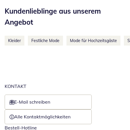
Kategorie-Empfehlungen überspringen
Kundenlieblinge aus unserem
Angebot
Kleider
Festliche Mode
Mode für Hochzeitsgäste
S
KONTAKT
E-Mail schreiben
Öffnet E-Mail-Client
Alle Kontaktmöglichkeiten
Bestell-Hotline