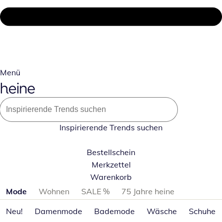
Menü
Inspirierende Trends suchen
Bestellschein
Merkzettel
Warenkorb
Produktkategorien überspringen
Mode
Wohnen
SALE %
75 Jahre heine
Neu!
Damenmode
Bademode
Wäsche
Schuhe