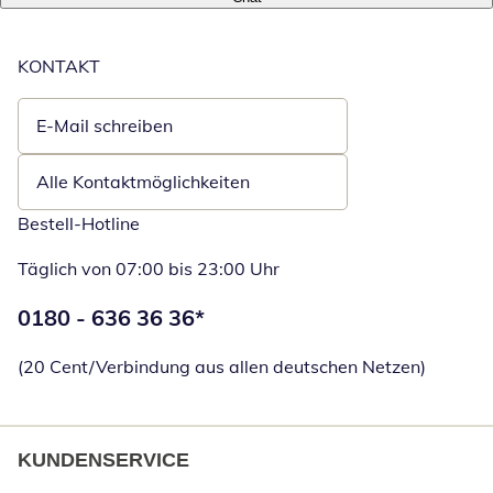
KONTAKT
E-Mail schreiben
Öffnet E-Mail-Client
Alle Kontaktmöglichkeiten
Bestell-Hotline
Täglich von 07:00 bis 23:00 Uhr
Telefonnummer:
0180 - 636 36 36
*
Öffnet Telefon
(20 Cent/Verbindung aus allen deutschen Netzen)
KUNDENSERVICE