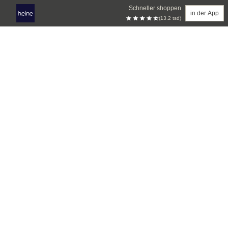
Schneller shoppen
in der App
(13.2 tsd)
Zum Hauptinhalt springen