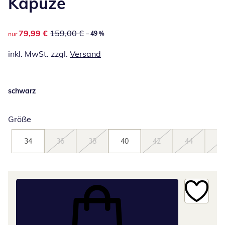
Kapuze
reduzierter Preis 79,99 €, vorheriger Preis: 159,00 €
79,99 €
159,00 €
– 49 %
nur
inkl. MwSt. zzgl.
Versand
schwarz
Größe
34
36
38
40
42
44
46