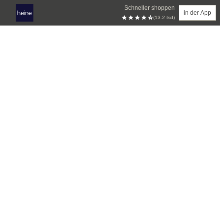
Schneller shoppen
in der App
(13.2 tsd)
Zum Hauptinhalt springen