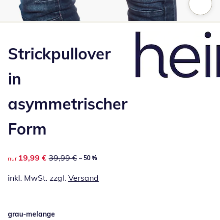
Zum Vergrößern auf das Bild klicken
Strickpullover
in
asymmetrischer
Form
reduzierter Preis 19,99 €, vorheriger Preis: 39,99 €
19,99 €
39,99 €
– 50 %
nur
inkl. MwSt. zzgl.
Versand
grau-melange