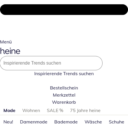
Menü
Inspirierende Trends suchen
Bestellschein
Merkzettel
Warenkorb
Produktkategorien überspringen
Mode
Wohnen
SALE %
75 Jahre heine
Neu!
Damenmode
Bademode
Wäsche
Schuhe