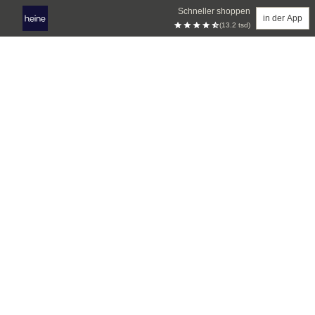
Schneller shoppen
in der App
(13.2 tsd)
Zum Hauptinhalt springen