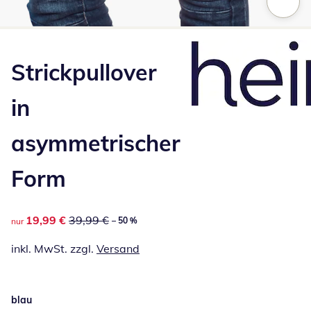
Zum Vergrößern auf das Bild klicken
Strickpullover
in
asymmetrischer
Form
reduzierter Preis 19,99 €, vorheriger Preis: 39,99 €
19,99 €
39,99 €
– 50 %
nur
inkl. MwSt. zzgl.
Versand
blau