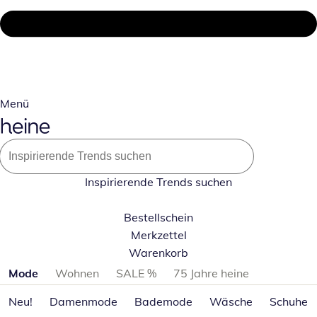
Menü
Inspirierende Trends suchen
Bestellschein
Merkzettel
Warenkorb
Produktkategorien überspringen
Mode
Wohnen
SALE %
75 Jahre heine
Neu!
Damenmode
Bademode
Wäsche
Schuhe