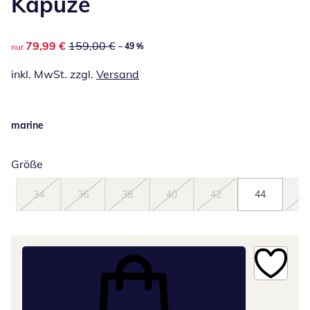
Kapuze
reduzierter Preis 79,99 €, vorheriger Preis: 159,00 €
79,99 €
159,00 €
– 49 %
nur
inkl. MwSt. zzgl.
Versand
marine
Größe
34
36
38
40
42
44
46