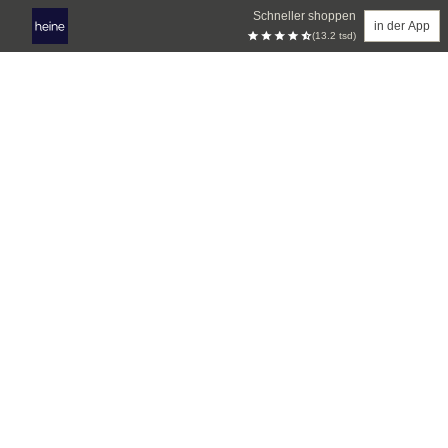
Schneller shoppen
in der App
(13.2 tsd)
Zum Hauptinhalt springen