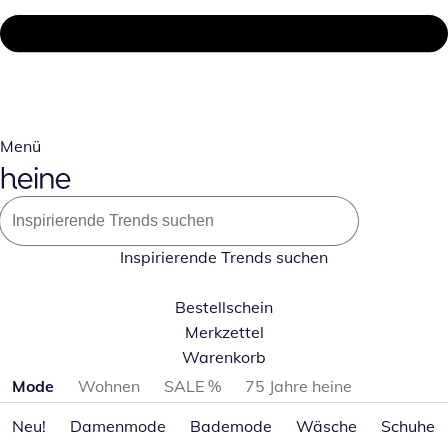
Menü
Inspirierende Trends suchen
Bestellschein
Merkzettel
Warenkorb
Produktkategorien überspringen
Mode
Wohnen
SALE %
75 Jahre heine
Neu!
Damenmode
Bademode
Wäsche
Schuhe