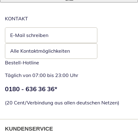
KONTAKT
E-Mail schreiben
Öffnet E-Mail-Client
Alle Kontaktmöglichkeiten
Bestell-Hotline
Täglich von 07:00 bis 23:00 Uhr
Telefonnummer:
0180 - 636 36 36
*
Öffnet Telefon
(20 Cent/Verbindung aus allen deutschen Netzen)
KUNDENSERVICE