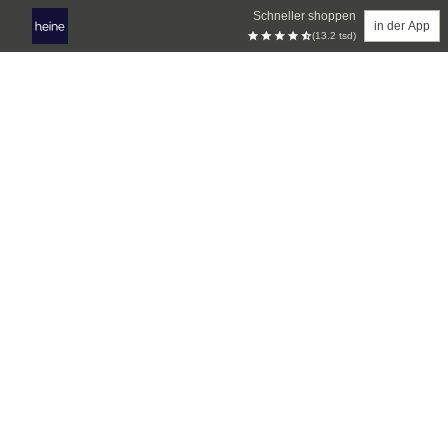
Schneller shoppen
in der App
(13.2 tsd)
Zum Hauptinhalt springen