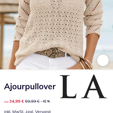
Zum Vergrößern auf das Bild klicken
Ajourpullover
reduzierter Preis 34,99 €, vorheriger Preis: 59,99 €
34,99 €
59,99 €
– 41 %
nur
inkl. MwSt. zzgl.
Versand