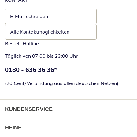
E-Mail schreiben
Öffnet E-Mail-Client
Alle Kontaktmöglichkeiten
Bestell-Hotline
Täglich von 07:00 bis 23:00 Uhr
Telefonnummer:
0180 - 636 36 36
*
Öffnet Telefon
(20 Cent/Verbindung aus allen deutschen Netzen)
KUNDENSERVICE
HEINE