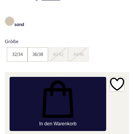
sand
Größe
32/34
36/38
40/42
44/46
In den Warenkorb