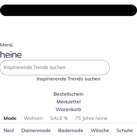
Menü
Inspirierende Trends suchen
Bestellschein
Merkzettel
Warenkorb
Produktkategorien überspringen
Mode
Wohnen
SALE %
75 Jahre heine
Neu!
Damenmode
Bademode
Wäsche
Schuhe