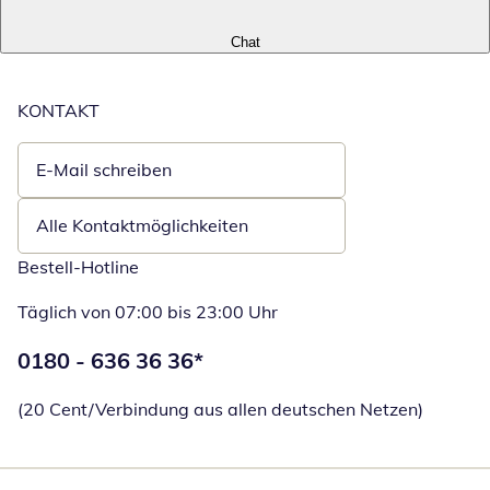
Chat
KONTAKT
E-Mail schreiben
Öffnet E-Mail-Client
Alle Kontaktmöglichkeiten
Bestell-Hotline
Täglich von 07:00 bis 23:00 Uhr
Telefonnummer:
0180 - 636 36 36
*
Öffnet Telefon
(20 Cent/Verbindung aus allen deutschen Netzen)