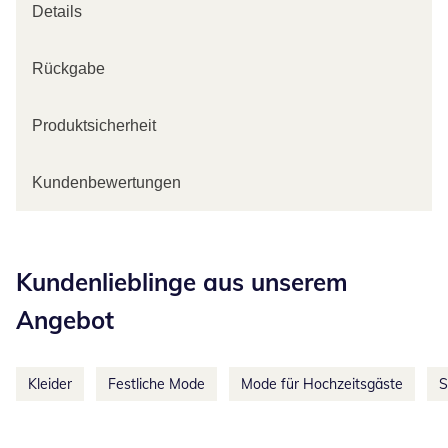
Details
Rückgabe
Produktsicherheit
Kundenbewertungen
Kategorie-Empfehlungen überspringen
Kundenlieblinge aus unserem
Angebot
Kleider
Festliche Mode
Mode für Hochzeitsgäste
S