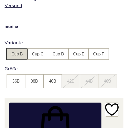
Versand
marine
Variante
Cup B
Cup C
Cup D
Cup E
Cup F
Größe
36B
38B
40B
42B
44B
46B