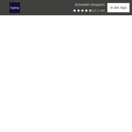
Schneller shoppen
in der App
(13.2 tsd)
Zum Hauptinhalt springen